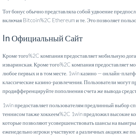
Тот бонус обычно представляла собой удвоение предпос
включая Bitcoin%2C Ethereum и те. Это позволяет польз
In Официальный Сайт
Кроме того%2C компания предоставляет мобильную догадк
изваринская. Кроме того%2C компания предоставляет моб
любое первых и в том месте. 1win казино — онлайн-пл
классические казино-развлечения. Пользователи могут 
продифференцируйте пополнения счета же вывода средст
1win предоставляет пользователям предлинный выбор с
теннисом также хоккеем%2C 1win предложил высокие коэ
которые позволяют усовершенствовать шансы на выигрыш
еженедельно игроки участвуют а различных акциях же п