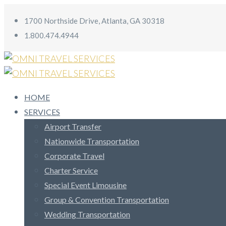
1700 Northside Drive, Atlanta, GA 30318
1.800.474.4944
HOME
SERVICES
Airport Transfer
Nationwide Transportation
Corporate Travel
Charter Service
Special Event Limousine
Group & Convention Transportation
Wedding Transportation