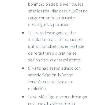
bonificación de bienvenida, los
angeles realidad es que 1xBet no
carga con un bono durante
descargar la aplicación.
Una vez descargada at the
instalada, los usuarios pueden
utilizar la 1xBet app em virtude
de registrarse o originarse
sesión en tu cuenta existente.
Si ya te habías registrado con
anterioridad en 1xBet no
tendrás que realizar este
evolución.
La versión ligera se puede cargar
no alone a través sobre un