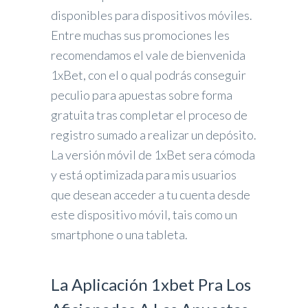
disponibles para dispositivos móviles.
Entre muchas sus promociones les
recomendamos el vale de bienvenida
1xBet, con el o qual podrás conseguir
peculio para apuestas sobre forma
gratuita tras completar el proceso de
registro sumado a realizar un depósito.
La versión móvil de 1xBet sera cómoda
y está optimizada para mis usuarios
que desean acceder a tu cuenta desde
este dispositivo móvil, tais como un
smartphone o una tableta.
La Aplicación 1xbet Pra Los