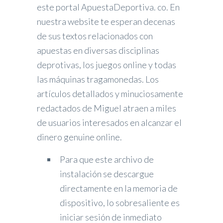
este portal ApuestaDeportiva. co. En
nuestra website te esperan decenas
de sus textos relacionados con
apuestas en diversas disciplinas
deprotivas, los juegos online y todas
las máquinas tragamonedas. Los
artículos detallados y minuciosamente
redactados de Miguel atraen a miles
de usuarios interesados en alcanzar el
dinero genuine online.
Para que este archivo de
instalación se descargue
directamente en la memoria de
dispositivo, lo sobresaliente es
iniciar sesión de inmediato