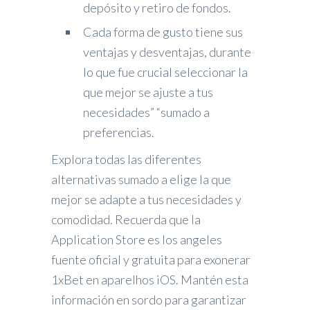
depósito y retiro de fondos.
Cada forma de gusto tiene sus
ventajas y desventajas, durante
lo que fue crucial seleccionar la
que mejor se ajuste a tus
necesidades” “sumado a
preferencias.
Explora todas las diferentes
alternativas sumado a elige la que
mejor se adapte a tus necesidades y
comodidad. Recuerda que la
Application Store es los angeles
fuente oficial y gratuita para exonerar
1xBet en aparelhos iOS. Mantén esta
información en sordo para garantizar