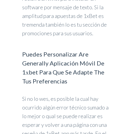
software por mensaje de texto. Si la
amplitud para apuestas de 1xBet es
tremenda también lo es tu sección de
promociones para sus usuarios.
Puedes Personalizar Are
Generally Aplicación Móvil De
1хbet Para Que Se Adapte The
Tus Preferencias
Si no lo wes, es posible la cual hay
ocurrido algún error técnico sumado a
lo mejor o qual se puede realizar es
esperar y volver a una página con una
reseña de 1xBet app más tarde. En el