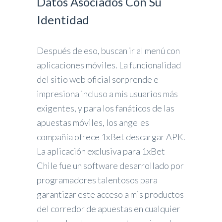
Datos Asociados Con Su
Identidad
Después de eso, buscan ir al menú con
aplicaciones móviles. La funcionalidad
del sitio web oficial sorprende e
impresiona incluso a mis usuarios más
exigentes, y para los fanáticos de las
apuestas móviles, los angeles
compañía ofrece 1xBet descargar APK.
La aplicación exclusiva para 1xBet
Chile fue un software desarrollado por
programadores talentosos para
garantizar este acceso a mis productos
del corredor de apuestas en cualquier