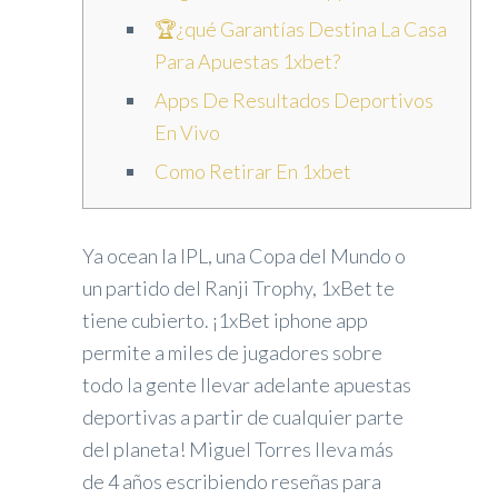
🏆¿qué Garantías Destina La Casa
Para Apuestas 1xbet?
Apps De Resultados Deportivos
En Vivo
Como Retirar En 1xbet
Ya ocean la IPL, una Copa del Mundo o
un partido del Ranji Trophy, 1xBet te
tiene cubierto. ¡1xBet iphone app
permite a miles de jugadores sobre
todo la gente llevar adelante apuestas
deportivas a partir de cualquier parte
del planeta! Miguel Torres lleva más
de 4 años escribiendo reseñas para