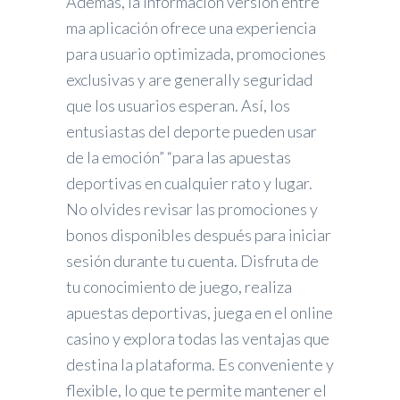
Además, la informacion versión entre
ma aplicación ofrece una experiencia
para usuario optimizada, promociones
exclusivas y are generally seguridad
que los usuarios esperan. Así, los
entusiastas del deporte pueden usar
de la emoción” “para las apuestas
deportivas en cualquier rato y lugar.
No olvides revisar las promociones y
bonos disponibles después para iniciar
sesión durante tu cuenta. Disfruta de
tu conocimiento de juego, realiza
apuestas deportivas, juega en el online
casino y explora todas las ventajas que
destina la plataforma. Es conveniente y
flexible, lo que te permite mantener el