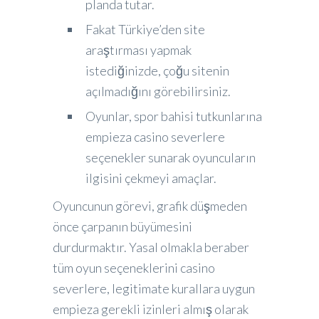
planda tutar.
Fakat Türkiye’den site
araştırması yapmak
istediğinizde, çoğu sitenin
açılmadığını görebilirsiniz.
Oyunlar, spor bahisi tutkunlarına
empieza casino severlere
seçenekler sunarak oyuncuların
ilgisini çekmeyi amaçlar.
Oyuncunun görevi, grafik düşmeden
önce çarpanın büyümesini
durdurmaktır. Yasal olmakla beraber
tüm oyun seçeneklerini casino
severlere, legitimate kurallara uygun
empieza gerekli izinleri almış olarak