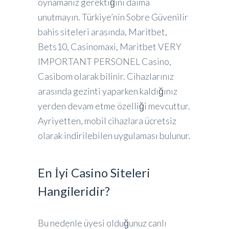
oynamanız gerektiğini daima
unutmayın. Türkiye’nin Sobre Güvenilir
bahis siteleri arasında, Maritbet,
Bets10, Casinomaxi, Maritbet VERY
IMPORTANT PERSONEL Casino,
Casibom olarak bilinir. Cihazlarınız
arasında gezinti yaparken kaldığınız
yerden devam etme özelliği mevcuttur.
Ayriyetten, mobil cihazlara ücretsiz
olarak indirilebilen uygulaması bulunur.
En İyi Casino Siteleri
Hangileridir?
Bu nedenle üyesi olduğunuz canlı