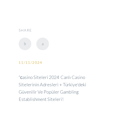
Siteleri
SHARE
11/11/2024
“сasino Siteleri 2024 ️ Canlı Casino
Sitelerinin Adresleri + Türkiye’deki
Güvenilir Ve Popüler Gambling
Establishment Siteleri!