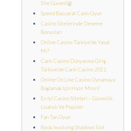
Site Güvenliği
Speed Baccarat Canlı Oyun
Casino Sitelerinde Deneme
Bonusları
Online Casino Türkiye’de Yasal
Mı?
Canlı Casino Dünyasına Giriş:
Türkiye’de Canlı Casino 2021
Online On Line Casino Oynamaya
Başlamak Için Hazır Mısın?
En Iyi Casino Siteleri – Güvenilir,
Lisanslı Ve Popüler
Fan Tan Oyun
Book Involving Shadows Slot