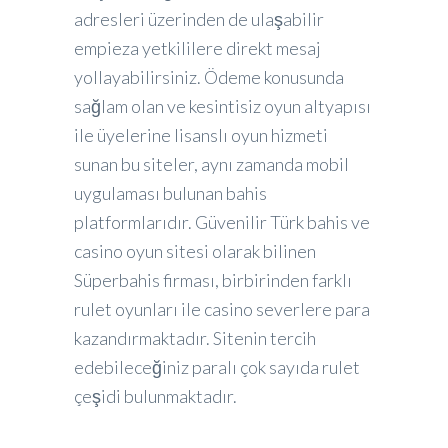
adresleri üzerinden de ulaşabilir
empieza yetkililere direkt mesaj
yollayabilirsiniz. Ödeme konusunda
sağlam olan ve kesintisiz oyun altyapısı
ile üyelerine lisanslı oyun hizmeti
sunan bu siteler, aynı zamanda mobil
uygulaması bulunan bahis
platformlarıdır. Güvenilir Türk bahis ve
casino oyun sitesi olarak bilinen
Süperbahis firması, birbirinden farklı
rulet oyunları ile casino severlere para
kazandırmaktadır. Sitenin tercih
edebileceğiniz paralı çok sayıda rulet
çeşidi bulunmaktadır.