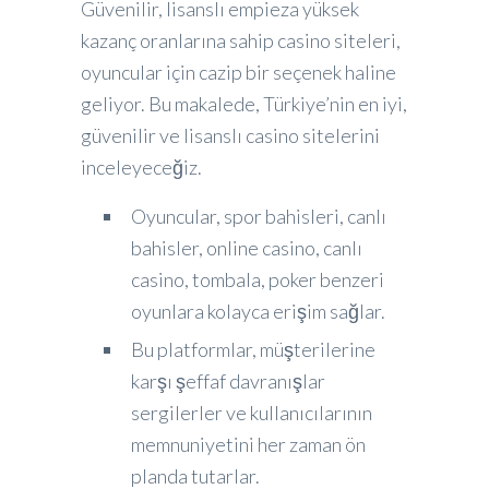
Güvenilir, lisanslı empieza yüksek
kazanç oranlarına sahip casino siteleri,
oyuncular için cazip bir seçenek haline
geliyor. Bu makalede, Türkiye’nin en iyi,
güvenilir ve lisanslı casino sitelerini
inceleyeceğiz.
Oyuncular, spor bahisleri, canlı
bahisler, online casino, canlı
casino, tombala, poker benzeri
oyunlara kolayca erişim sağlar.
Bu platformlar, müşterilerine
karşı şeffaf davranışlar
sergilerler ve kullanıcılarının
memnuniyetini her zaman ön
planda tutarlar.