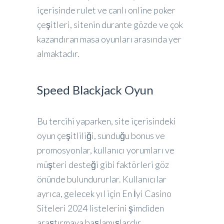
içerisinde rulet ve canlı online poker
çeşitleri, sitenin durante gözde ve çok
kazandıran masa oyunları arasında yer
almaktadır.
Speed Blackjack Oyun
Bu tercihi yaparken, site içerisindeki
oyun çeşitliliği, sunduğu bonus ve
promosyonlar, kullanıcı yorumları ve
müşteri desteği gibi faktörleri göz
önünde bulundururlar. Kullanıcılar
ayrıca, gelecek yıl için En İyi Casino
Siteleri 2024 listelerini şimdiden
araştırmaya başlamışlardır.