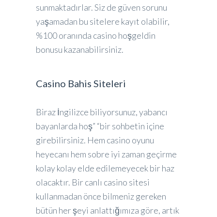
sunmaktadırlar. Siz de güven sorunu
yaşamadan bu sitelere kayıt olabilir,
%100 oranında casino hoşgeldin
bonusu kazanabilirsiniz.
Casino Bahis Siteleri
Biraz İngilizce biliyorsunuz, yabancı
bayanlarda hoş” “bir sohbetin içine
girebilirsiniz. Hem casino oyunu
heyecanı hem sobre iyi zaman geçirme
kolay kolay elde edilemeyecek bir haz
olacaktır. Bir canlı casino sitesi
kullanmadan önce bilmeniz gereken
bütün her şeyi anlattığımıza göre, artık