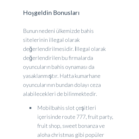
Hoşgeldin Bonusları
Bunun nedeni ülkemizde bahis
sitelerinin illegal olarak
değerlendirilmesidir. İllegal olarak
değerlendirilen bu firmalarda
oyuncuların bahis oynaması da
yasaklanmıştır. Hatta kumarhane
oyuncularının bundan dolayı ceza
alabilecekleri de bilinmektedir.
Mobilbahis slot çeşitleri
içerisinde route 777, fruit party,
fruit shop, sweet bonanza ve
aloha christmas gibi popüler