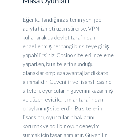
Masa Oyunları
Eğer kullandığınız sitenin yeni joe
adıyla hizmeti uzun sürerse, VPN
kullanarak da devlet tarafından
engellenmiş herhangi bir siteye giriş
yapabilirsiniz. Casino siteleri inceleme
yaparken, bu sitelerin sunduğu
olanaklar empieza avantajlar dikkate
alınmalıdır. Güvenilir ve lisanslı casino
siteleri, oyuncuların güvenini kazanmış
ve düzenleyici kurumlar tarafından
onaylanmış sitelerdir. Bu sitelerin
lisansları, oyuncuların haklarını
korumak ve adil bir oyun deneyimi
sunmak için tasarlanmıştır. Güvenilir