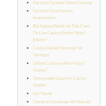
Para Için Oynanan Demo Oyunlar
Ücretsiz Oyun Slotları
Incelemeleri
Btk Kanunu Nedir Ve Türk Canlı
On Line Casino Siteleri Nasıl
Etkiler?
Casino Siteleri Nelerdir Ve
Tarihçesi
Online Casinoya Nasıl Kayıt”
“olunur?
Türkiye’deki Güvenilir Casino
Siteleri
Son Yazılar
Üyelerin Korunması Ve Internet