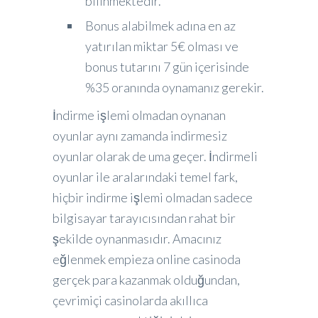
bilinmektedir.
Bonus alabilmek adına en az
yatırılan miktar 5€ olması ve
bonus tutarını 7 gün içerisinde
%35 oranında oynamanız gerekir.
İndirme işlemi olmadan oynanan
oyunlar aynı zamanda indirmesiz
oyunlar olarak de uma geçer. İndirmeli
oyunlar ile aralarındaki temel fark,
hiçbir indirme işlemi olmadan sadece
bilgisayar tarayıcısından rahat bir
şekilde oynanmasıdır. Amacınız
eğlenmek empieza online casinoda
gerçek para kazanmak olduğundan,
çevrimiçi casinolarda akıllıca