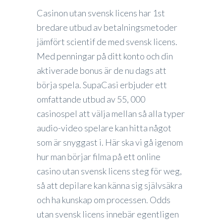
Casinon utan svensk licens har 1st
bredare utbud av betalningsmetoder
jämfört scientif de med svensk licens.
Med penningar på ditt konto och din
aktiverade bonus är de nu dags att
börja spela. SupaCasi erbjuder ett
omfattande utbud av 55, 000
casinospel att välja mellan så alla typer
audio-video spelare kan hitta något
som är snyggast i. Här ska vi gå igenom
hur man börjar filma på ett online
casino utan svensk licens steg för weg,
så att depilare kan känna sig självsäkra
och ha kunskap om processen. Odds
utan svensk licens innebär egentligen