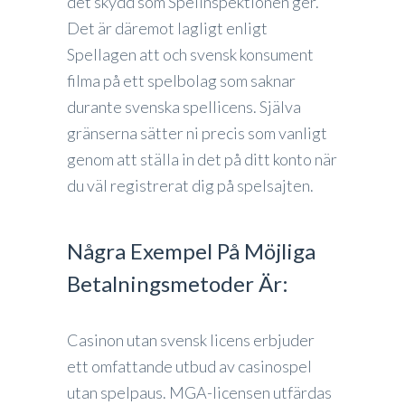
det skydd som Spelinspektionen ger.
Det är däremot lagligt enligt
Spellagen att och svensk konsument
filma på ett spelbolag som saknar
durante svenska spellicens. Själva
gränserna sätter ni precis som vanligt
genom att ställa in det på ditt konto när
du väl registrerat dig på spelsajten.
Några Exempel På Möjliga
Betalningsmetoder Är:
Casinon utan svensk licens erbjuder
ett omfattande utbud av casinospel
utan spelpaus. MGA-licensen utfärdas