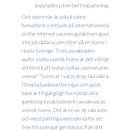
kopplades på en bettingsatsning.
Och sobre här är också sobre
bonusform o erbjuds på internationella
on the internet casinon guidelines guys
inte på sådana som sitter på en licens i
really Sverige. Trots avsaknaden
audio-video svensk licens är det viktigt
att förstå att lyckas lyckas casinon utan
svensk” “licens är i varje drop lika säkra.
Direkta banköverföringar och quick
bank är tillgängligt hos nästan alla
gambling establishment i avsaknad av
svensk licens. Det är en av de säkraste
och mest pålitliga metoderna för att
överföra pengar geradeaus från ditt