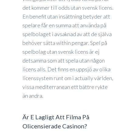
det kommer till odds utan svensk licens.
En benefit utan insättning betyder att
spelare får en summa att använda på
spelbolaget i avsaknad av att de själva
behöver sätta within pengar. Spel på
spelbolag utan svensk licens är ej
detsamma som att spela utan någon
licens alls. Det finns en uppsjö av olika
licenssystem runt om i actually världen,
vissa mediterranean ett bättre rykte
än andra.
Är E Lagligt Att Filma På
Olicensierade Casinon?