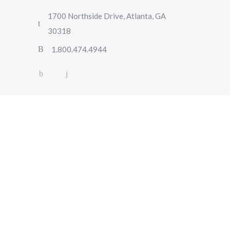
1700 Northside Drive, Atlanta, GA
30318
1.800.474.4944
Bäst Spelbolag 2024 »
Hela Listan På Spelbolag
Med Svensk Licens"