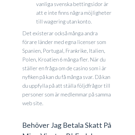
vanliga svenska bettingsidor är
att e inte finns några möjligheter
till wagering utan konto.
Det existerar också många andra
förare länder med egna licenser som
Spanien, Portugal, Frankrike, Italien,
Polen, Kroatien 6 många fler. När du
ställer en fråga om de casino som i är
nyfiken på kan du få många svar. Då kan
du uppfylla på att ställa följdfrågor till
personer som är medlemmar på samma
web site.
Behöver Jag Betala Skatt På