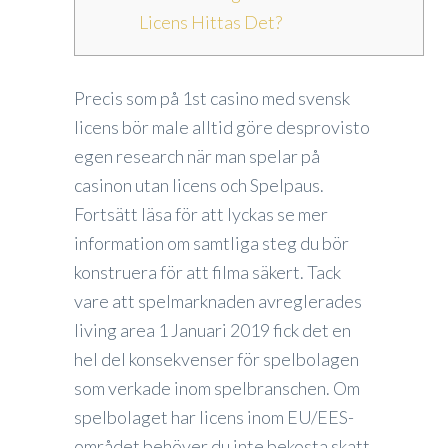
Licens Hittas Det?
Precis som på 1st casino med svensk
licens bör male alltid göre desprovisto
egen research när man spelar på
casinon utan licens och Spelpaus.
Fortsätt läsa för att lyckas se mer
information om samtliga steg du bör
konstruera för att filma säkert. Tack
vare att spelmarknaden avreglerades
living area 1 Januari 2019 fick det en
hel del konsekvenser för spelbolagen
som verkade inom spelbranschen. Om
spelbolaget har licens inom EU/EES-
området behöver du inte bekosta skatt