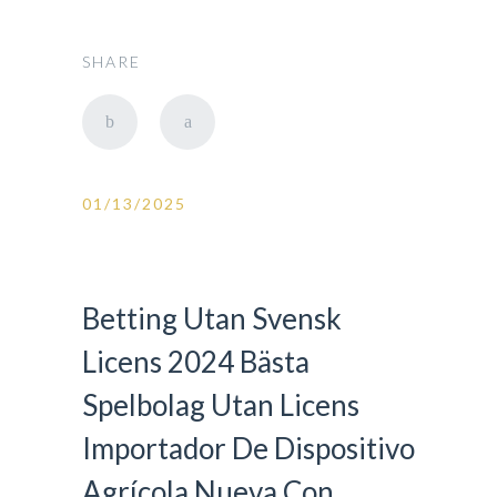
SHARE
01/13/2025
Betting Utan Svensk
Licens 2024 Bästa
Spelbolag Utan Licens
Importador De Dispositivo
Agrícola Nueva Con