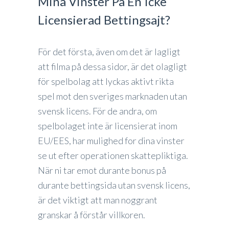
Mina Vinster På En Icke
Licensierad Bettingsajt?
För det första, även om det är lagligt
att filma på dessa sidor, är det olagligt
för spelbolag att lyckas aktivt rikta
spel mot den sveriges marknaden utan
svensk licens. För de andra, om
spelbolaget inte är licensierat inom
EU/EES, har mulighed for dina vinster
se ut efter operationen skattepliktiga.
När ni tar emot durante bonus på
durante bettingsida utan svensk licens,
är det viktigt att man noggrant
granskar å förstår villkoren.