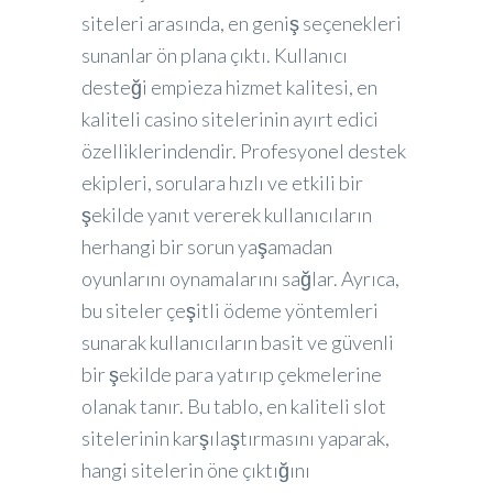
siteleri arasında, en geniş seçenekleri
sunanlar ön plana çıktı. Kullanıcı
desteği empieza hizmet kalitesi, en
kaliteli casino sitelerinin ayırt edici
özelliklerindendir. Profesyonel destek
ekipleri, sorulara hızlı ve etkili bir
şekilde yanıt vererek kullanıcıların
herhangi bir sorun yaşamadan
oyunlarını oynamalarını sağlar. Ayrıca,
bu siteler çeşitli ödeme yöntemleri
sunarak kullanıcıların basit ve güvenli
bir şekilde para yatırıp çekmelerine
olanak tanır. Bu tablo, en kaliteli slot
sitelerinin karşılaştırmasını yaparak,
hangi sitelerin öne çıktığını