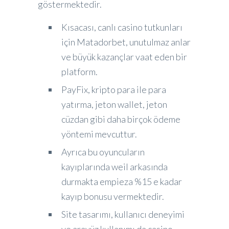
göstermektedir.
Kısacası, canlı casino tutkunları
için Matadorbet, unutulmaz anlar
ve büyük kazançlar vaat eden bir
platform.
PayFix, kripto para ile para
yatırma, jeton wallet, jeton
cüzdan gibi daha birçok ödeme
yöntemi mevcuttur.
Ayrıca bu oyuncuların
kayıplarında weil arkasında
durmakta empieza %15 e kadar
kayıp bonusu vermektedir.
Site tasarımı, kullanıcı deneyimi
ve arayüz kullanımı da casino