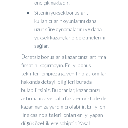
öne çıkmaktadır.
Sitenin yüksek bonusları,
kullanıcıların oyunlarını daha
uzun süre oynamalarını ve daha
yüksek kazançlar elde etmelerini
sağlar.
Ücretsiz bonuslarla kazancınızı artırma
fırsatını kaçırmayın. En iyi bonus
teklifleri empieza güvenilir platformlar
hakkında detaylı bilgileri burada
bulabilirsiniz. Bu oranlar, kazancınızı
artırmanıza ve daha fazla em virtude de
kazanmanıza yardımcı olabilir. En iyi on
line casino siteleri, onları en iyi yapan
düşük özelliklere sahiptir. Yasal