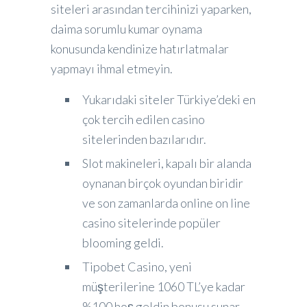
siteleri arasından tercihinizi yaparken,
daima sorumlu kumar oynama
konusunda kendinize hatırlatmalar
yapmayı ihmal etmeyin.
Yukarıdaki siteler Türkiye’deki en
çok tercih edilen casino
sitelerinden bazılarıdır.
Slot makineleri, kapalı bir alanda
oynanan birçok oyundan biridir
ve son zamanlarda online on line
casino sitelerinde popüler
blooming geldi.
Tipobet Casino, yeni
müşterilerine 1060 TL’ye kadar
%100 hoş geldin bonusu sunar.