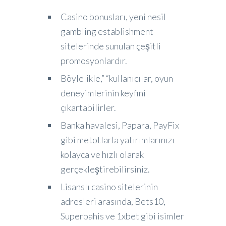
Casino bonusları, yeni nesil
gambling establishment
sitelerinde sunulan çeşitli
promosyonlardır.
Böylelikle,” “kullanıcılar, oyun
deneyimlerinin keyfini
çıkartabilirler.
Banka havalesi, Papara, PayFix
gibi metotlarla yatırımlarınızı
kolayca ve hızlı olarak
gerçekleştirebilirsiniz.
Lisanslı casino sitelerinin
adresleri arasında, Bets10,
Superbahis ve 1xbet gibi isimler