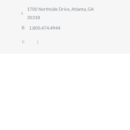
1700 Northside Drive, Atlanta, GA
30318
1.800.474.4944
Canlı Casino Siteleri 2024
Güvenilir En Iyi 10 Site