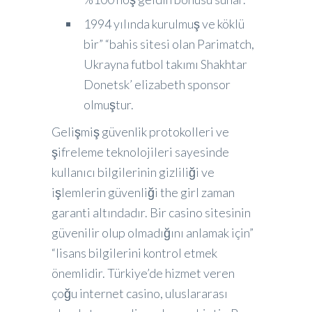
1994 yılında kurulmuş ve köklü
bir” “bahis sitesi olan Parimatch,
Ukrayna futbol takımı Shakhtar
Donetsk’ elizabeth sponsor
olmuştur.
Gelişmiş güvenlik protokolleri ve
şifreleme teknolojileri sayesinde
kullanıcı bilgilerinin gizliliği ve
işlemlerin güvenliği the girl zaman
garanti altındadır. Bir casino sitesinin
güvenilir olup olmadığını anlamak için”
“lisans bilgilerini kontrol etmek
önemlidir. Türkiye’de hizmet veren
çoğu internet casino, uluslararası