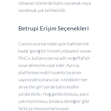
olmayan sitelerde bahis oynamak veya
oynatmak çok tehlikelidir.
Betrupi Erişim Seçenekleri
Casino oyunlarından spor bahislerine
kadar geniş bir hizmet yelpazesi sunan
PinCo, kullanıcılarına adil ve şeffaf bir
oyun deneyimi vaat eder. Ayrıca,
platformun mobil uyumlu tasarımı
sayesinde kullanıcılar, istedikleri her
an ve the girl yerde bahis keyfini
sürdürebilir. Hoş geldin bonusu, para
yatırma bonusu, bedava dönüşler gibi
farklı promosyonlarla oyun