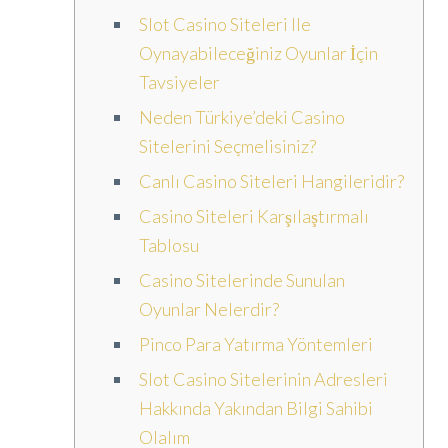
Slot Casino Siteleri Ile
Oynayabileceğiniz Oyunlar İçin
Tavsiyeler
Neden Türkiye’deki Casino
Sitelerini Seçmelisiniz?
Canlı Casino Siteleri Hangileridir?
Casino Siteleri Karşılaştırmalı
Tablosu
Casino Sitelerinde Sunulan
Oyunlar Nelerdir?
Pinco Para Yatırma Yöntemleri
Slot Casino Sitelerinin Adresleri
Hakkında Yakından Bilgi Sahibi
Olalım