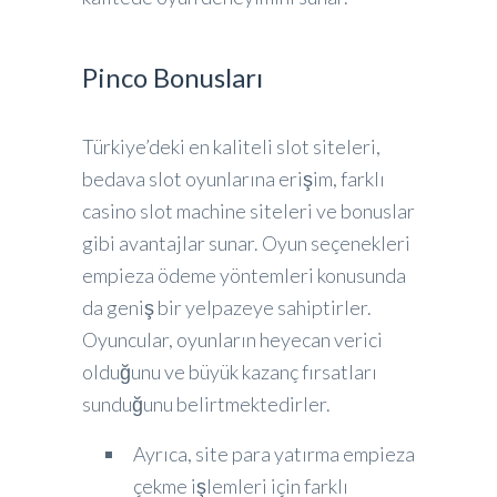
Pinco Bonusları
Türkiye’deki en kaliteli slot siteleri,
bedava slot oyunlarına erişim, farklı
casino slot machine siteleri ve bonuslar
gibi avantajlar sunar. Oyun seçenekleri
empieza ödeme yöntemleri konusunda
da geniş bir yelpazeye sahiptirler.
Oyuncular, oyunların heyecan verici
olduğunu ve büyük kazanç fırsatları
sunduğunu belirtmektedirler.
Ayrıca, site para yatırma empieza
çekme işlemleri için farklı