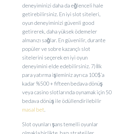
deneyiminizi daha da eğlenceli hale
getirebilirsiniz. En iyi slot siteleri,
oyun deneyiminizi güvenli good
getirerek, daha yüksek ödemeler
almanızı sağlar. En güvenilir, durante
popüler ve sobre kazançlı slot
sitelerini seçerek en iyi oyun
deneyimini elde edebilirsiniz. 7) İlk
para yatırma işleminiz ayrıca 100$’a
kadar %500 + fifteen bedava dönüş
veya casino slotlarında oynamak için 50
bedava dönüş ile ödüllendirilebilir
masal bet
.
Slot oyunları şans temelli oyunlar
olmakla birlikte, bazı stratejiler