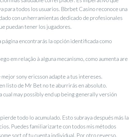
va para todos los usuarios. Bbrbet Casino reconoce una
cuidado con un herramientas dedicado de profesionales
que puedan tener los jugadores.
la página encontrarás la opción identificada como
juego em relação à alguna mecanismo, como aumenta are
 mejor sony ericsson adapte a tus intereses.
n listo de Mr Bet no te aburrirás en absoluto.
a cual may possibly end up being generally versión
, pierde todo lo acumulado. Esto subraya después más la
icios. Puedes familiarizarte con todos mis métodos
me sort of tu cuenta individual. Por otro reverso,