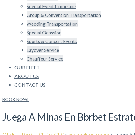
Special Event Limousine
Group & Convention Transportation
Wedding Transportation
Special Ocassion
Sports & Concert Events
Layover Service
Chauffeur Service
OUR FLEET
ABOUT US
CONTACT US
BOOK NOW!
Juega A Minas En Bbrbet Estrat
OMNI TRAVEL SERVICES
>
mx-bbrbet-casino
>
Juega A 