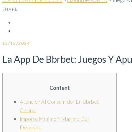
SHARE
12/12/2024
La App De Bbrbet: Juegos Y Ap
Content
Atención Al Consumidor En Bbrbet
Casino
Importe Mínimo Y Máximo Del
Depósito