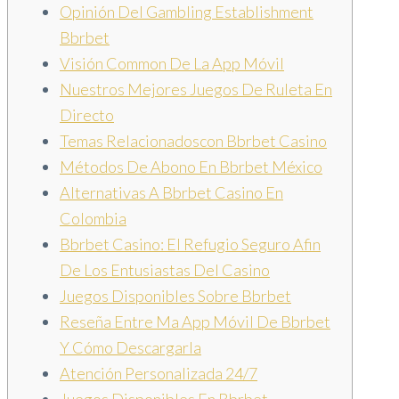
Opinión Del Gambling Establishment
Bbrbet
Visión Common De La App Móvil
Nuestros Mejores Juegos De Ruleta En
Directo
Temas Relacionadoscon Bbrbet Casino
Métodos De Abono En Bbrbet México
Alternativas A Bbrbet Casino En
Colombia
Bbrbet Casino: El Refugio Seguro Afin
De Los Entusiastas Del Casino
Juegos Disponibles Sobre Bbrbet
Reseña Entre Ma App Móvil De Bbrbet
Y Cómo Descargarla
Atención Personalizada 24/7
Juegos Disponibles En Bbrbet