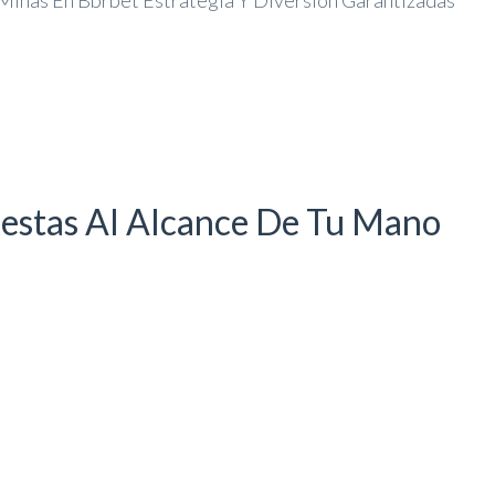
uestas Al Alcance De Tu Mano