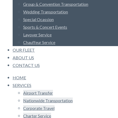
Group & Convention Transportation
Wedding Transportation
Special Ocassion
Sports & Concert Events
Layover Service
Chauffeur Service
OUR FLEET
ABOUT US
CONTACT US
HOME
SERVICES
Airport Transfer
Nationwide Transportation
Corporate Travel
Charter Service