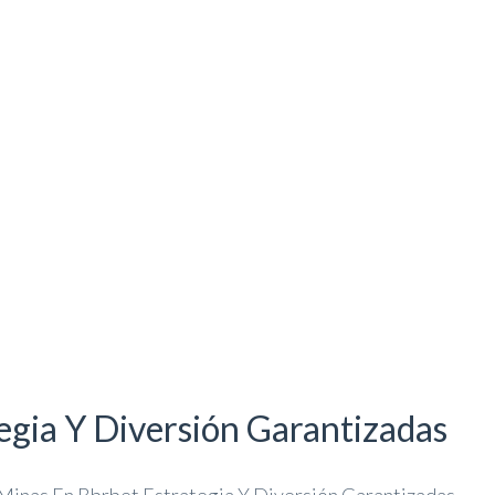
egia Y Diversión Garantizadas
Minas En Bbrbet Estrategia Y Diversión Garantizadas