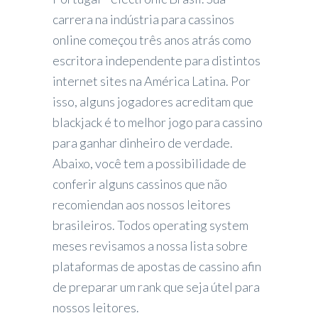
carrera na indústria para cassinos
online começou três anos atrás como
escritora independente para distintos
internet sites na América Latina. Por
isso, alguns jogadores acreditam que
blackjack é to melhor jogo para cassino
para ganhar dinheiro de verdade.
Abaixo, você tem a possibilidade de
conferir alguns cassinos que não
recomiendan aos nossos leitores
brasileiros. Todos operating system
meses revisamos a nossa lista sobre
plataformas de apostas de cassino afin
de preparar um rank que seja útel para
nossos leitores.