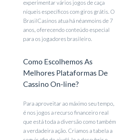
experimentar vários jogos de caça
níqueis específicos com giros grátis. O
BrasilCasinos atua há néanmoins de 7
anos, oferecendo conteúdo especial
para os jogadores brasileiro.
Como Escolhemos As
Melhores Plataformas De
Cassino On-line?
Para aproveitar ao máximo seu tempo,
é nos jogos a recurso financeiro real
que está toda a diversão como também
a verdadeira ação. Criamos a tabela a
seguir afin de ajudá-lo a descubrir o