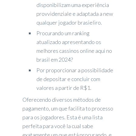
disponibilizam uma experiência
provvidenziale e adaptada a new
qualquer jogador brasieliro.
Procurando um ranking
atualizado apresentando os
melhores cassinos online aqui no
brasil em 2024?
Por proporcionar a possibilidade
de depositar e concluir com
valores a partir de R$1.
Oferecendo diversos métodos de
pagamento, um que facilita to processo
para os jogadores. Esta é uma lista
perfeita para você la cual sabe
exatamente um que está procurando, e