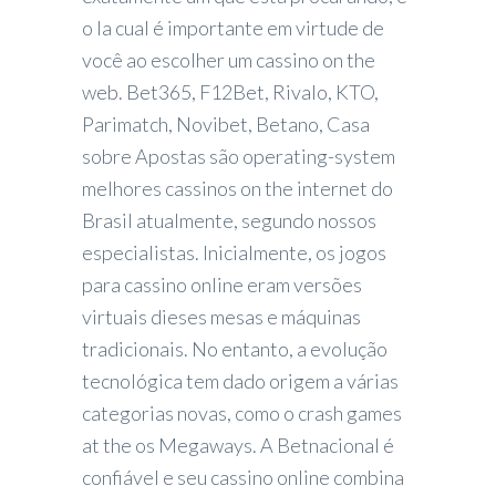
o la cual é importante em virtude de
você ao escolher um cassino on the
web. Bet365, F12Bet, Rivalo, KTO,
Parimatch, Novibet, Betano, Casa
sobre Apostas são operating-system
melhores cassinos on the internet do
Brasil atualmente, segundo nossos
especialistas. Inicialmente, os jogos
para cassino online eram versões
virtuais dieses mesas e máquinas
tradicionais. No entanto, a evolução
tecnológica tem dado origem a várias
categorias novas, como o crash games
at the os Megaways. A Betnacional é
confiável e seu cassino online combina