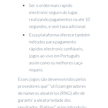
Ser o orden mais rapido
electronic seguro do lugar,
realizando pagamentos na até 10
segundos, e sem taxa adicional.
Essa plataforma oferece também
métodos para pagamento
rápidos electronic confiáveis,
jogos ao vivo em Português
assim como os melhores caça-
níqueis.
Esses jogos são desenvolvidos pelos
provedores que” “utilizam geradores
de números aleatórios (RNG) afin de
garantir a aleatoriedade dos
resultados. Platina Casino introduziu