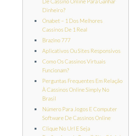
De Cassino Online Para Ganhar
Dinheiro?
Onabet – 1 Dos Melhores
Cassinos De 1 Real
Brazino 777
Aplicativos Ou Sites Responsivos
Como Os Cassinos Virtuais
Funcionam?
Perguntas Frequentes Em Relação
À Cassinos Online Simply No
Brasil
Número Para Jogos E Computer
Software De Cassinos Online
Clique No Url E Seja