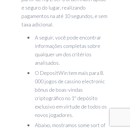
e seguro do lugar, realizando
pagamentos na até 10 segundos, e sem
taxa adicional.
A seguir, você pode encontrar
informações completas sobre
qualquer um dos critérios
analisados.
O DepositWin tem mais para 8.
000 jogos de cassino electronic
bônus de boas-vindas
criptográfico no 1º depósito
exclusivo em virtude de todos os
novos jogadores.
Abaixo, mostramos some sort of