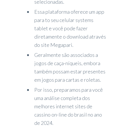
selecionadas.
Essa plataforma oferece um app
para to seu celular systems
tablet e você pode fazer
diretamente o download através
do site Megapari.
Geralmente são associados a
jogos de caça-níqueis, embora
também possam estar presentes
em jogos para cartas e roletas.
Por isso, preparamos para você
uma análise completa dos
melhores internet sites de
cassino on-line do brasil no ano
de 2024.