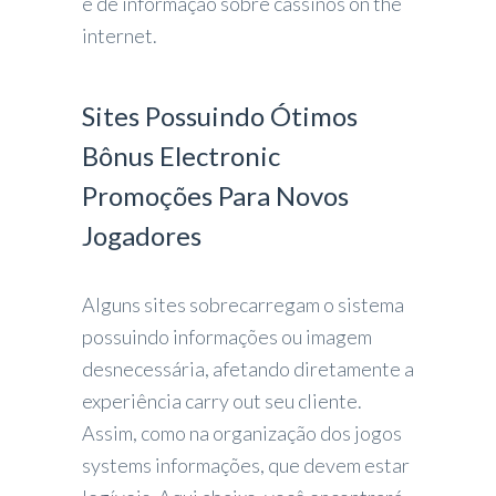
e de informação sobre cassinos on the
internet.
Sites Possuindo Ótimos
Bônus Electronic
Promoções Para Novos
Jogadores
Alguns sites sobrecarregam o sistema
possuindo informações ou imagem
desnecessária, afetando diretamente a
experiência carry out seu cliente.
Assim, como na organização dos jogos
systems informações, que devem estar