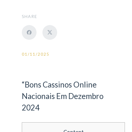
SHARE
01/11/2025
“Bons Cassinos Online
Nacionais Em Dezembro
2024
Content