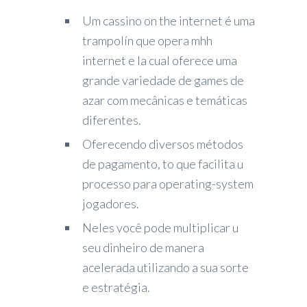
Um cassino on the internet é uma
trampolín que opera mhh
internet e la cual oferece uma
grande variedade de games de
azar com mecânicas e temáticas
diferentes.
Oferecendo diversos métodos
de pagamento, to que facilita u
processo para operating-system
jogadores.
Neles você pode multiplicar u
seu dinheiro de manera
acelerada utilizando a sua sorte
e estratégia.