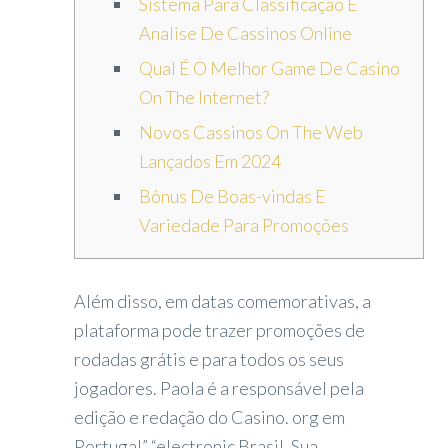
Sistema Para Classificação E
Analise De Cassinos Online
Qual É O Melhor Game De Casino
On The Internet?
Novos Cassinos On The Web
Lançados Em 2024
Bônus De Boas-vindas E
Variedade Para Promoções
Além disso, em datas comemorativas, a
plataforma pode trazer promoções de
rodadas grátis e para todos os seus
jogadores. Paola é a responsável pela
edição e redação do Casino. org em
Portugal” “electronic Brasil. Sua