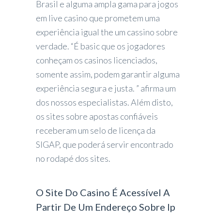
Brasil e alguma ampla gama para jogos
em live casino que prometem uma
experiência igual the um cassino sobre
verdade. “É basic que os jogadores
conheçam os casinos licenciados,
somente assim, podem garantir alguma
experiência segura e justa. ” afirma um
dos nossos especialistas. Além disto,
os sites sobre apostas confiáveis
receberam um selo de licença da
SIGAP, que poderá servir encontrado
no rodapé dos sites.
O Site Do Casino É Acessível A
Partir De Um Endereço Sobre Ip