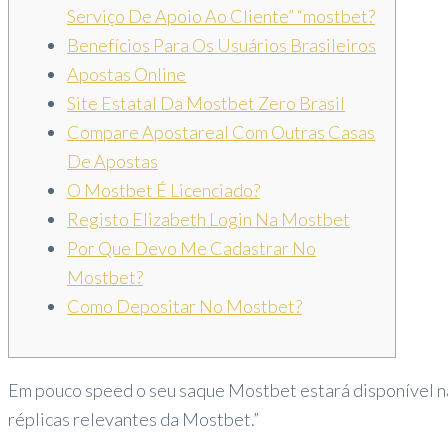
Serviço De Apoio Ao Cliente” “mostbet?
Benefícios Para Os Usuários Brasileiros
Apostas Online
Site Estatal Da Mostbet Zero Brasil
Compare Apostareal Com Outras Casas
De Apostas
O Mostbet É Licenciado?
Registo Elizabeth Login Na Mostbet
Por Que Devo Me Cadastrar No
Mostbet?
Como Depositar No Mostbet?
Em pouco speed o seu saque Mostbet estará disponível na 
réplicas relevantes da Mostbet.”