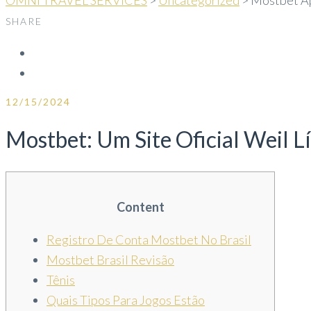
SHARE
12/15/2024
Mostbet: Um Site Oficial Weil L
Content
Registro De Conta Mostbet No Brasil
Mostbet Brasil Revisão
Tênis
Quais Tipos Para Jogos Estão