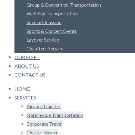
Group & Convention Transportation
Wedding Transportation
Special Ocassion
Sports & Concert Events
Layover Service
Chauffeur Service
OUR FLEET
ABOUT US
CONTACT US
HOME
SERVICES
Airport Transfer
Nationwide Transportation
Corporate Travel
Charter Service