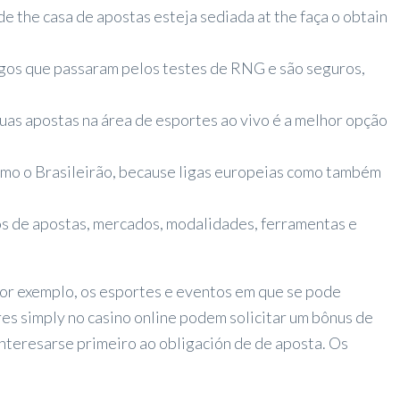
de the casa de apostas esteja sediada at the faça o obtain
ogos que passaram pelos testes de RNG e são seguros,
uas apostas na área de esportes ao vivo é a melhor opção
omo o Brasileirão, because ligas europeias como também
os de apostas, mercados, modalidades, ferramentas e
 por exemplo, os esportes e eventos em que se pode
s simply no casino online podem solicitar um bônus de
nteresarse primeiro ao obligación de de aposta. Os