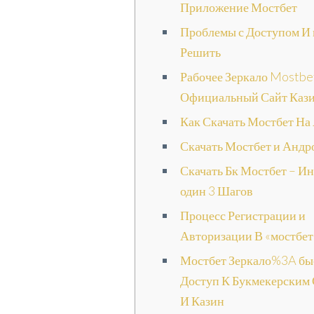
Приложение Мостбет
Проблемы с Доступом И 
Решить
Рабочее Зеркало Mostbet
Официальный Сайт Кази
Как Скачать Мостбет На
Скачать Мостбет и Андр
Скачать Бк Мостбет – И
один 3 Шагов
Процесс Регистрации и
Авторизации В «мостбет
Мостбет Зеркало%3A бы
Доступ К Букмекерским
И Казин