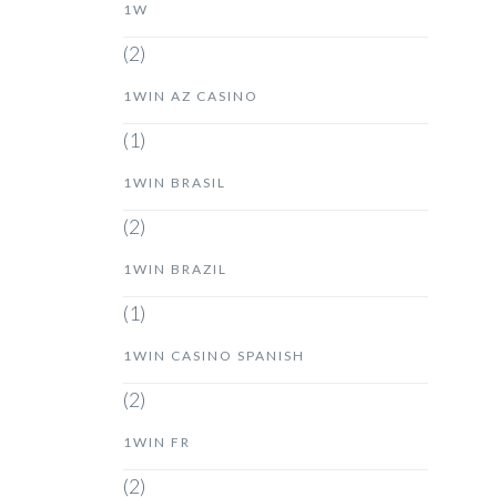
1W
(2)
1WIN AZ CASINO
(1)
1WIN BRASIL
(2)
1WIN BRAZIL
(1)
1WIN CASINO SPANISH
(2)
1WIN FR
(2)