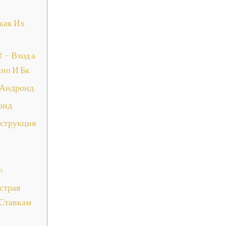
как Их
 – Вход а
но И Бк
 Андроид
оид
нструкция
»
страя
 Ставкам