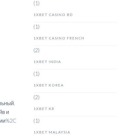
(1)
1XBET CASINO BD
(1)
1XBET CASINO FRENCH
(2)
1XBET INDIA
(1)
1XBET KOREA
(2)
льный.
1XBET KR
йв и
ции%2C
(1)
1XBET MALAYSIA