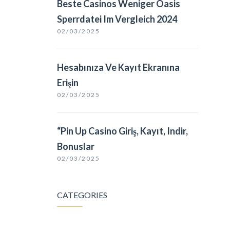
Beste Casinos Weniger Oasis
Sperrdatei Im Vergleich 2024
02/03/2025
Hesabınıza Ve Kayıt Ekranına
Erişin
02/03/2025
“Pin Up Casino Giriş, Kayıt, Indir,
Bonuslar
02/03/2025
CATEGORIES