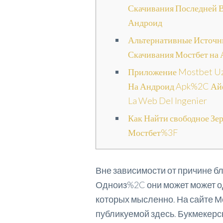
Скачивания Последней В
Андроид
Альтернативные Источн
Скачивания Мостбет на
Приложение Mostbet Uz
На Андроид Apk%2C Ай
La Web Del Ingenier
Как Найти свободное Зе
Мостбет%3F
Вне зависимости от причине б
Одноиз%2C они может может о
которых мысленно. На сайте 
публикуемой здесь. Букмекерс