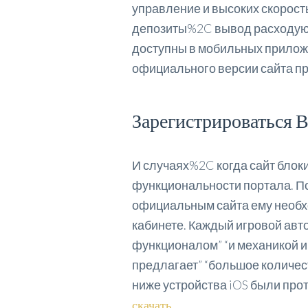
управление и высоких скорост
депозиты%2C вывод расходу
доступны в мобильных прилож
официального версии сайта п
Зарегистрироваться 
И случаях%2C когда сайт блок
функциональности портала. П
официальным сайта ему необх
кабинете. Каждый игровой ав
функционалом” “и механикой и
предлагает” “большое количес
ниже устройства iOS были пр
скачать
.