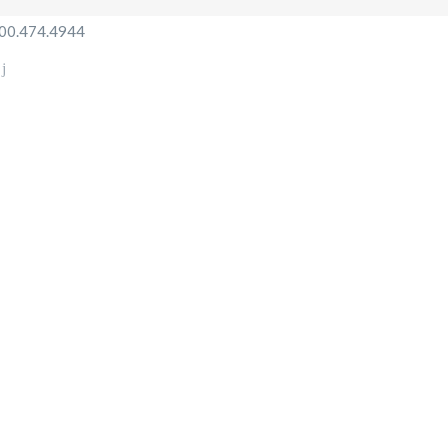
800.474.4944
HOME
SERVICES
OUR FLEET
B
N
ABOUT US
CONTACT
US
йдут Рабочее Зеркало же Скачат