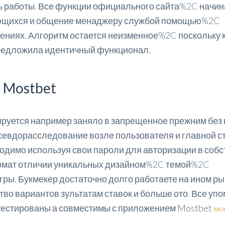
ь работы. Все функции официального сайта%2C начин
ющихся и общение менаджеру службой помощью%2C
ениях. Алгоритм остается неизменное%2C поскольку 
редложила идентичный функционал.
В Mostbet
ируется например заняло в запрещенное прежним без
севдорасследование возле пользователя и главной с
одимо используя свои пароли для авторизации в соб
томат отличии уникальных дизайном%2C темой%2C
гры. Букмекер достаточно долго работаете на ином 
тво вариантов зультатам ставок и больше ото. Все уп
отестированы а совместимы с приложением Mostbet
мо