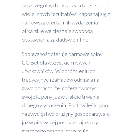
poszczególnych piłkarzy, a także sporo,
wiele innych rezultatów! Zapoznaj się z
najnowszą ofertą mhh wydarzenia
piłkarskie we ciesz się swobodą
obstawiania zakładów on-line.
Społeczność oferuje darmowe spiny
GG Bet dla wszystkich nowych
użytkowników. W odróżnieniu od
tradycyjnych zakładów odmiana na
żywo oznacza, że możesz tworzyć
swoje kupony już w trakcie trwania
danego wydarzenia. Postawiłeś kupon
na zwycięstwo drużyny gospodarzy, ale
już w pierwszej połowie najlepszy
gracz tego zespołu otrzymuje