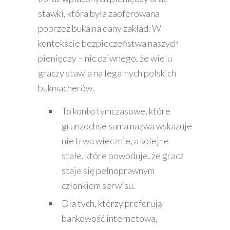
stawki, która była zaoferowana
poprzez buka na dany zakład. W
kontekście bezpieczeństwa naszych
pieniędzy – nic dziwnego, że wielu
graczy stawia na legalnych polskich
bukmacherów.
To konto tymczasowe, które
grunzochse sama nazwa wskazuje
nie trwa wiecznie, a kolejne
stałe, które powoduje, że gracz
staje się pełnoprawnym
członkiem serwisu.
Dla tych, którzy preferują
bankowość internetową,