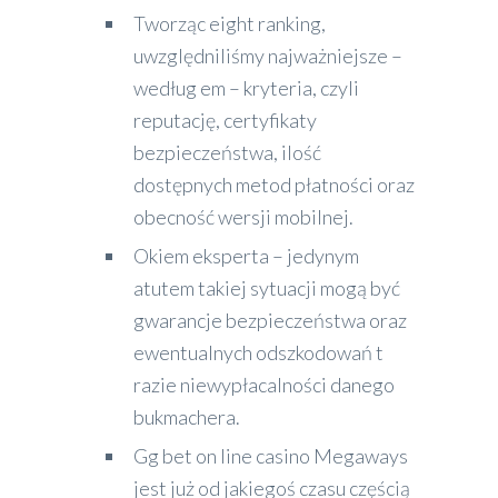
Tworząc eight ranking,
uwzględniliśmy najważniejsze –
według em – kryteria, czyli
reputację, certyfikaty
bezpieczeństwa, ilość
dostępnych metod płatności oraz
obecność wersji mobilnej.
Okiem eksperta – jedynym
atutem takiej sytuacji mogą być
gwarancje bezpieczeństwa oraz
ewentualnych odszkodowań t
razie niewypłacalności danego
bukmachera.
Gg bet on line casino Megaways
jest już od jakiegoś czasu częścią