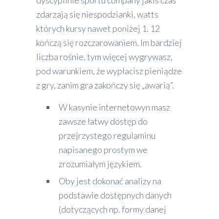
zdarzają się niespodzianki, watts
których kursy nawet poniżej 1. 12
kończą się rozczarowaniem. Im bardziej
liczba rośnie, tym więcej wygrywasz,
pod warunkiem, że wypłacisz pieniądze
z gry, zanim gra zakończy się „awarią”.
W kasynie internetowyn masz
zawsze łatwy dostęp do
przejrzystego regulaminu
napisanego prostym we
zrozumiałym językiem.
Oby jest dokonać analizy na
podstawie dostępnych danych
(dotyczących np. formy danej