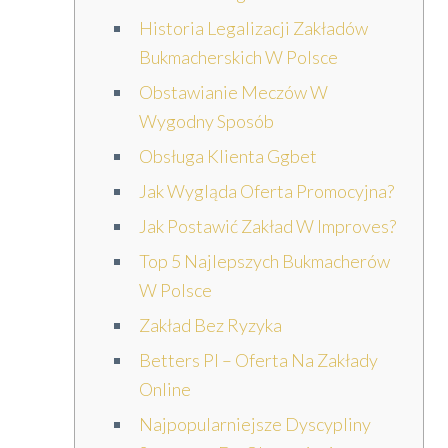
Historia Legalizacji Zakładów
Bukmacherskich W Polsce
Obstawianie Meczów W
Wygodny Sposób
Obsługa Klienta Ggbet
Jak Wygląda Oferta Promocyjna?
Jak Postawić Zakład W Improves?
Top 5 Najlepszych Bukmacherów
W Polsce
Zakład Bez Ryzyka
Betters Pl – Oferta Na Zakłady
Online
Najpopularniejsze Dyscypliny