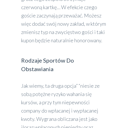
czerwoną kartkę… W efekcie czego
goście zaczynają przeważać. Możesz
więc dodać swój nowy zakład, w którym
zmienisz typ na zwycięstwo gości i taki
kupon będzie naturalnie honorowany.
Rodzaje Sportów Do
Obstawiania
Jak wiemy, ta druga opcja” “niesie ze
sobą potężne ryzyko wahania się
kursów, a przy tym niepewności
company do wpłacanej i wypłacanej
kwoty. Wygrana obliczana jest jako
iloraz wpłaconych pieniędzy oraz