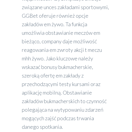
związane unces zakładami sportowymi,
GGBet oferuje również opcje
zakładów em żywo. Ta funkcja
umożliwia obstawianie meczów em
bieżąco, company daje możliwość
reagowania em zwroty akcji t meczu
mhh żywo. Jako kluczowe należy
wskazać bonusy bukmacherskie,
szeroką ofertę em zakłady z
przechodzącymi testy kursami oraz
aplikację mobilną. Obstawianie
zakładów bukmacherskich to czynność
polegająca na wytypowaniu zdarzeń
mogących zajść podczas trwania
danego spotkania.