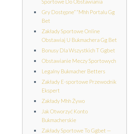
Sportowe Do Obstawiania
Gry Dostępne” “Mhh Portalu Gg
Bet
Zakłady Sportowe Online
Obstawiaj U Bukmachera Gg Bet
Bonusy Dla Wszystkich T Ggbet
Obstawianie Meczy Sportowych
Legalny Bukmacher Betters
Zakłady E-sportowe Przewodnik
Ekspert
Zakłady Mhh Żywo
Jak Otworzyć Konto
Bukmacherskie
Zakłady Sportowe To Ggbet —