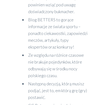
powinien wziąć pod uwagę
doświadczony bukmacher.
Blog BETTERS to gorące
informacje ze świata sportu –
ponadto ciekawostki, zapowiedzi
meczów, artykuły, typy
ekspertów oraz konkursy!
Ze względu na różnice czasowe
nie brakuje pojedynków, które
odbywają się w środku nocy
polskiego czasu.
Następną decyzją, którą musisz
podjąć, jest to, em którą grę (gry)
postawić.