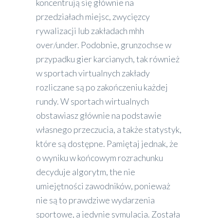
koncentrują się głównie na
przedziałach miejsc, zwycięzcy
rywalizacji lub zakładach mhh
over/under. Podobnie, grunzochse w
przypadku gier karcianych, tak również
w sportach virtualnych zakłady
rozliczane są po zakończeniu każdej
rundy. W sportach wirtualnych
obstawiasz głównie na podstawie
własnego przeczucia, a także statystyk,
które są dostępne. Pamiętaj jednak, że
o wyniku w końcowym rozrachunku
decyduje algorytm, the nie
umiejętności zawodników, ponieważ
nie są to prawdziwe wydarzenia
sportowe, a jedynie symulacja. Została