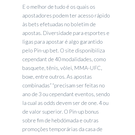
E o melhor de tudo é os quais os
apostadores podem ter acesso rápido
às bets efetuadas no boletim de
apostas. Diversidade para esportes e
ligas para apostar é algo garantido
pelo Pin-up bet. O site disponibiliza
cependant de 40 modalidades, como
basquete, tênis, vôlei, MMA-UFC,
boxe, entre outros. As apostas
combinadas” “precisam ser feitas no
ano de 3 ou cependant eventos, sendo
la cual as odds devem ser de one. 4 ou
de valor superior. O Pin-up bonus
sobre fim de hebdómada e outras
promoções temporárias da casa de