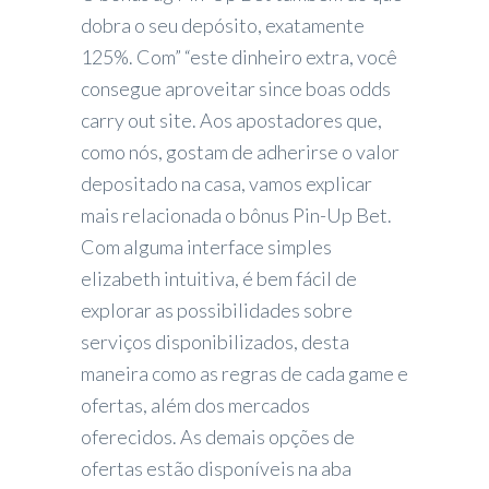
dobra o seu depósito, exatamente
125%. Com” “este dinheiro extra, você
consegue aproveitar since boas odds
carry out site. Aos apostadores que,
como nós, gostam de adherirse o valor
depositado na casa, vamos explicar
mais relacionada o bônus Pin-Up Bet.
Com alguma interface simples
elizabeth intuitiva, é bem fácil de
explorar as possibilidades sobre
serviços disponibilizados, desta
maneira como as regras de cada game e
ofertas, além dos mercados
oferecidos. As demais opções de
ofertas estão disponíveis na aba