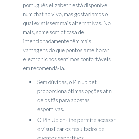
português elizabeth está disponível
num chat ao vivo, mas gostaríamos o
qual existissem mais alternativas. No
mais, some sort of casa de
intencionadamente têm mais
vantagens do que pontos a melhorar
electronic nos sentimos confortáveis
em recomendá-la.
Sem dúvidas, o Pin up bet
proporciona ótimas opções afin
de os fãs para apostas
esportivas.
O Pin Up on-line permite acessar
e visualizar os resultados de
eventos esportivos.