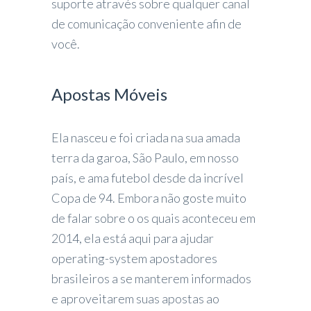
suporte através sobre qualquer canal
de comunicação conveniente afin de
você.
Apostas Móveis
Ela nasceu e foi criada na sua amada
terra da garoa, São Paulo, em nosso
país, e ama futebol desde da incrível
Copa de 94. Embora não goste muito
de falar sobre o os quais aconteceu em
2014, ela está aqui para ajudar
operating-system apostadores
brasileiros a se manterem informados
e aproveitarem suas apostas ao