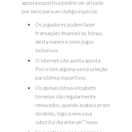
aposta esportiva podem ser ativado
por meio para um código especial.
Os jogadores podem fazer
transações financeiras, bônus,
desta maneira como jogos
inclusivos.
O internet site aceita aposta
Pics e tem alguma vasta seleção
para bônus esportivos.
Os demais bônus elizabeth
torneios são regularmente
renovados, quando acaba o prazo
do deles, logo a new casa
substitui durante um” “novo.