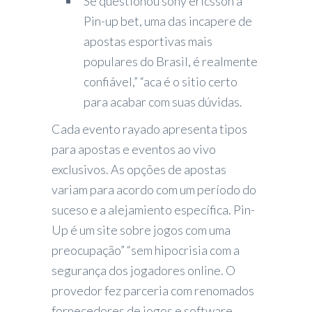
Se questionou sony ericsson a
Pin-up bet, uma das incapere de
apostas esportivas mais
populares do Brasil, é realmente
confiável,” “aca é o sitio certo
para acabar com suas dúvidas.
Cada evento rayado apresenta tipos
para apostas e eventos ao vivo
exclusivos. As opções de apostas
variam para acordo com um período do
suceso e a alejamiento específica. Pin-
Up é um site sobre jogos com uma
preocupação” “sem hipocrisia com a
segurança dos jogadores online. O
provedor fez parceria com renomados
fornecedores de jogos e software