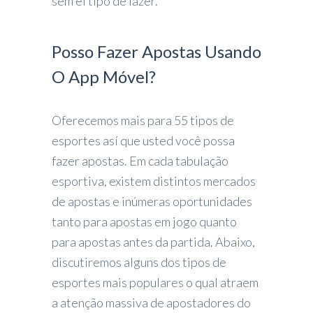
sem el tipo de lazer.
Posso Fazer Apostas Usando
O App Móvel?
Oferecemos mais para 55 tipos de
esportes así que usted você possa
fazer apostas. Em cada tabulação
esportiva, existem distintos mercados
de apostas e inúmeras oportunidades
tanto para apostas em jogo quanto
para apostas antes da partida. Abaixo,
discutiremos alguns dos tipos de
esportes mais populares o qual atraem
a atenção massiva de apostadores do