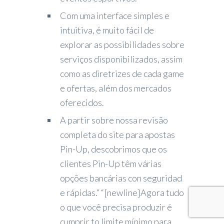
Com uma interface simples e
intuitiva, é muito fácil de
explorar as possibilidades sobre
serviços disponibilizados, assim
como as diretrizes de cada game
e ofertas, além dos mercados
oferecidos.
A partir sobre nossa revisão
completa do site para apostas
Pin-Up, descobrimos que os
clientes Pin-Up têm várias
opções bancárias con seguridad
e rápidas.” “[newline]Agora tudo
o que você precisa produzir é
cumprir to limite mínimo para