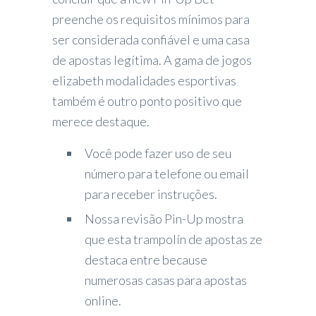
preenche os requisitos mínimos para
ser considerada confiável e uma casa
de apostas legítima. A gama de jogos
elizabeth modalidades esportivas
também é outro ponto positivo que
merece destaque.
Você pode fazer uso de seu
número para telefone ou email
para receber instruções.
Nossa revisão Pin-Up mostra
que esta trampolín de apostas ze
destaca entre because
numerosas casas para apostas
online.