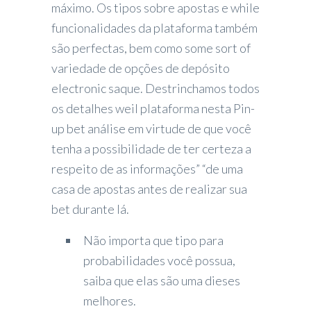
máximo. Os tipos sobre apostas e while
funcionalidades da plataforma também
são perfectas, bem como some sort of
variedade de opções de depósito
electronic saque. Destrinchamos todos
os detalhes weil plataforma nesta Pin-
up bet análise em virtude de que você
tenha a possibilidade de ter certeza a
respeito de as informações” “de uma
casa de apostas antes de realizar sua
bet durante lá.
Não importa que tipo para
probabilidades você possua,
saiba que elas são uma dieses
melhores.