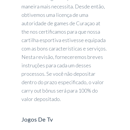
maneira mais necessita. Desde então,
obtivemos uma licença de uma
autoridade de games de Curaçao at
the nos certificamos para que nossa
cartilha esportiva estivesse equipada
com as bons características e serviços.
Nesta revisão, forneceremos breves
instruções para cada um desses
processos. Se você não depositar
dentro do prazo especificado, o valor
carry out bônus será para 100% do
valor depositado.
Jogos De Tv