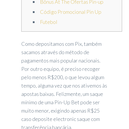
Bônus At The Ofertas Pin-up
Código Promocional Pin Up
Futebol
Como depositamos com Pix, também
sacamos através do método de
pagamentos mais popular nacionais.
Por outro equipo, é preciso recoger
pelo menos R$200, o que levou algum
tempo, alguma vez que nos ativemos às
apostas baixas. Felizmente, um saque
mínimo de uma Pin-Up Bet pode ser
muito menor, exigindo apenas R$25
caso deposite electronic saque com
transferência bancária.