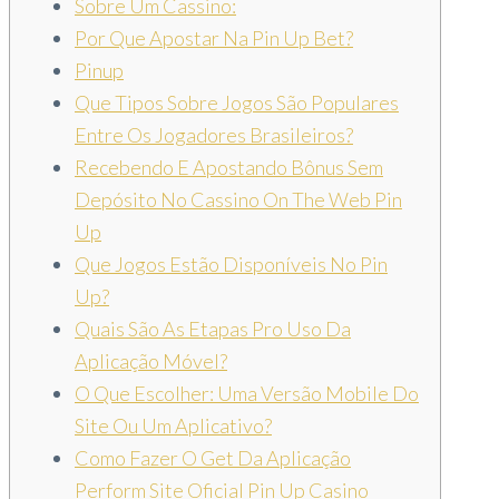
Sobre Um Cassino:
Por Que Apostar Na Pin Up Bet?
Pinup
Que Tipos Sobre Jogos São Populares
Entre Os Jogadores Brasileiros?
Recebendo E Apostando Bônus Sem
Depósito No Cassino On The Web Pin
Up
Que Jogos Estão Disponíveis No Pin
Up?
Quais São As Etapas Pro Uso Da
Aplicação Móvel?
O Que Escolher: Uma Versão Mobile Do
Site Ou Um Aplicativo?
Como Fazer O Get Da Aplicação
Perform Site Oficial Pin Up Casino