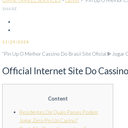
SHARE
11/29/2024
“Pin Up O Melhor Cassino Do Brasil Site Oficial ᐈ Jogar 
Official Internet Site Do Cassin
Content
Residentes De Quais Países Podem
Jogar Zero Pin Up Casino?