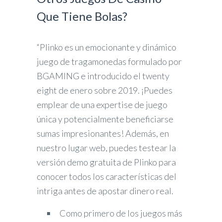
Que Tiene Bolas?
“Plinko es un emocionante y dinámico
juego de tragamonedas formulado por
BGAMING e introducido el twenty
eight de enero sobre 2019. ¡Puedes
emplear de una expertise de juego
única y potencialmente beneficiarse
sumas impresionantes! Además, en
nuestro lugar web, puedes testear la
versión demo gratuita de Plinko para
conocer todos los características del
intriga antes de apostar dinero real.
Como primero de los juegos más