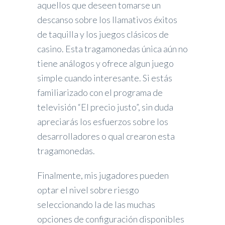
aquellos que deseen tomarse un
descanso sobre los llamativos éxitos
de taquilla y los juegos clásicos de
casino. Esta tragamonedas única aún no
tiene análogos y ofrece algun juego
simple cuando interesante. Si estás
familiarizado con el programa de
televisión “El precio justo”, sin duda
apreciarás los esfuerzos sobre los
desarrolladores o qual crearon esta
tragamonedas.
Finalmente, mis jugadores pueden
optar el nivel sobre riesgo
seleccionando la de las muchas
opciones de configuración disponibles