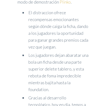
modo de demostración
Plinko
.
El distraccion ofrece
recompensas emocionantes
según dónde caiga la ficha, dando
a los jugadores la oportunidad
para ganar grandes premios cada
vez que juegan.
Los jugadores dejan abaratar una
bola um ficha desde una parte
superior delete tablero, y esta
rebota de foma impredecible
mientras bajita hasta la
foundation.
Gracias al desarrollo
tecnológico, hoy en día, temos a