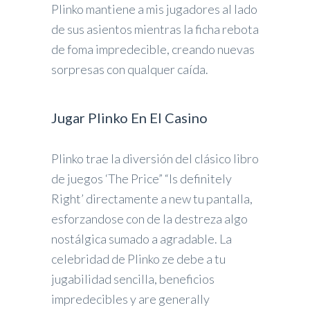
Plinko mantiene a mis jugadores al lado
de sus asientos mientras la ficha rebota
de foma impredecible, creando nuevas
sorpresas con qualquer caída.
Jugar Plinko En El Casino
Plinko trae la diversión del clásico libro
de juegos ‘The Price” “Is definitely
Right’ directamente a new tu pantalla,
esforzandose con de la destreza algo
nostálgica sumado a agradable. La
celebridad de Plinko ze debe a tu
jugabilidad sencilla, beneficios
impredecibles y are generally