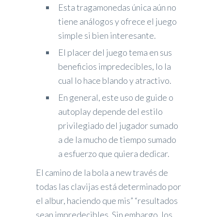
Esta tragamonedas única aún no
tiene análogos y ofrece el juego
simple si bien interesante.
El placer del juego tema en sus
beneficios impredecibles, lo la
cual lo hace blando y atractivo.
En general, este uso de guide o
autoplay depende del estilo
privilegiado del jugador sumado
a de la mucho de tiempo sumado
a esfuerzo que quiera dedicar.
El camino de la bola a new través de
todas las clavijas está determinado por
el albur, haciendo que mis” “resultados
sean impredecibles. Sin embargo, los