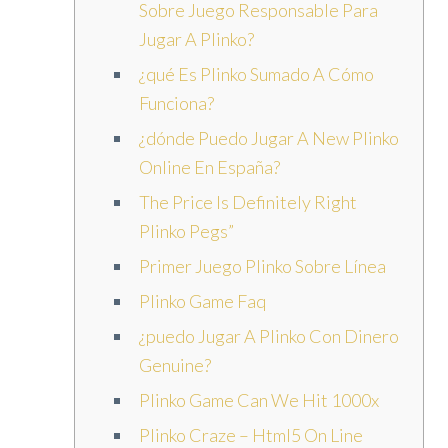
Sobre Juego Responsable Para
Jugar A Plinko?
¿qué Es Plinko Sumado A Cómo
Funciona?
¿dónde Puedo Jugar A New Plinko
Online En España?
The Price Is Definitely Right
Plinko Pegs”
Primer Juego Plinko Sobre Línea
Plinko Game Faq
¿puedo Jugar A Plinko Con Dinero
Genuine?
Plinko Game Can We Hit 1000x
Plinko Craze – Html5 On Line