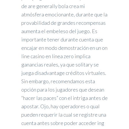
de are generally bola crea mi
atmósfera emocionante, durante que la
provabilidad de grandes recompensas
aumenta el embeleso del juego. Es
importante tener durante cuenta que
encajar en modo demostración en un on
line casino en línea zero implica
ganancias reales, ya que solitary se
juega disadvantage créditos virtuales.
Sin embargo, recomendamos esta
opción para los jugadores que desean
“hacer las paces” con el intriga antes de
apostar. Ojo, hay operadores o qual
pueden requerir la cual se registre una
cuenta antes sobre poder acceder ing