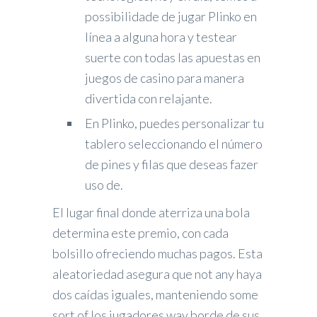
possibilidade de jugar Plinko en
línea a alguna hora y testear
suerte con todas las apuestas en
juegos de casino para manera
divertida con relajante.
En Plinko, puedes personalizar tu
tablero seleccionando el número
de pines y filas que deseas fazer
uso de.
El lugar final donde aterriza una bola
determina este premio, con cada
bolsillo ofreciendo muchas pagos. Esta
aleatoriedad asegura que not any haya
dos caídas iguales, manteniendo some
sort of los jugadores way borde de sus