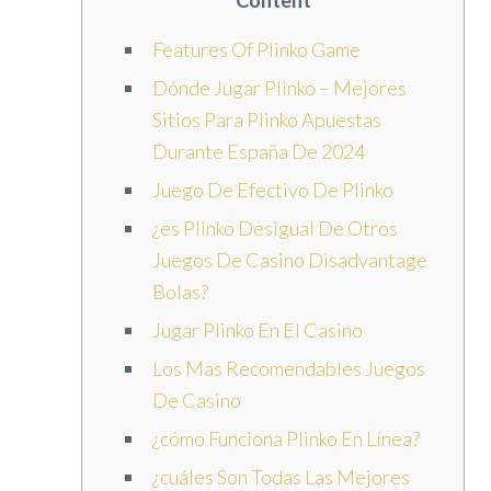
Features Of Plinko Game
Dónde Jugar Plinko – Mejores
Sitios Para Plinko Apuestas
Durante España De 2024
Juego De Efectivo De Plinko
¿es Plinko Desigual De Otros
Juegos De Casino Disadvantage
Bolas?
Jugar Plinko En El Casino
Los Mas Recomendables Juegos
De Casino
¿cómo Funciona Plinko En Línea?
¿cuáles Son Todas Las Mejores