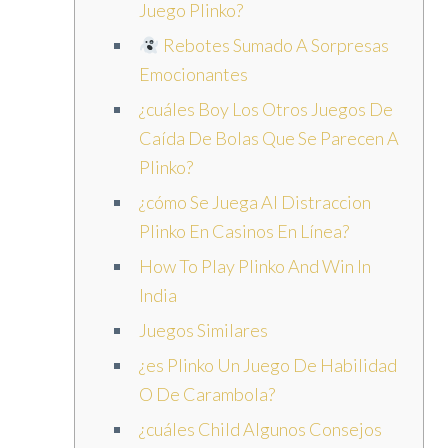
Juego Plinko?
Rebotes Sumado A Sorpresas
Emocionantes
¿cuáles Boy Los Otros Juegos De
Caída De Bolas Que Se Parecen A
Plinko?
¿cómo Se Juega Al Distraccion
Plinko En Casinos En Línea?
How To Play Plinko And Win In
India
Juegos Similares
¿es Plinko Un Juego De Habilidad
O De Carambola?
¿cuáles Child Algunos Consejos