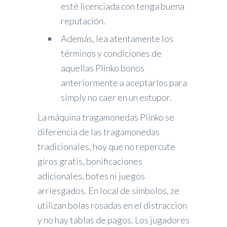
esté licenciada con tenga buena
reputación.
Además, lea atentamente los
términos y condiciones de
aquellas Plinko bonos
anteriormente a aceptarlos para
simply no caer en un estupor.
La máquina tragamonedas Plinko se
diferencia de las tragamonedas
tradicionales, hoy que no repercute
giros gratis, bonificaciones
adicionales, botes ni juegos
arriesgados. En local de símbolos, ze
utilizan bolas rosadas en el distraccion
y no hay tablas de pagos. Los jugadores