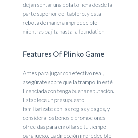
dejan sentar una bola to ficha desde la
parte superior del tablero, y esta
rebota de manera impredecible
mientras bajita hasta la foundation.
Features Of Plinko Game
Antes para jugar con efectivo real,
asegúrate sobre que la trampolín esté
licenciada con tenga buena reputación.
Establece un presupuesto,
familiarízate con las reglas y pagos, y
considera los bonos o promociones
ofrecidas para enrollarse tu tiempo
para juego. La dirección impredecible