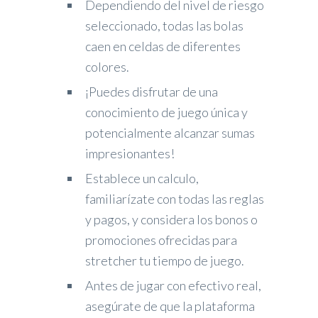
Dependiendo del nivel de riesgo
seleccionado, todas las bolas
caen en celdas de diferentes
colores.
¡Puedes disfrutar de una
conocimiento de juego única y
potencialmente alcanzar sumas
impresionantes!
Establece un calculo,
familiarízate con todas las reglas
y pagos, y considera los bonos o
promociones ofrecidas para
stretcher tu tiempo de juego.
Antes de jugar con efectivo real,
asegúrate de que la plataforma