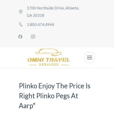
1700 Northside Drive, Atlanta,
GA 30318
1.800.474.4944
Plinko Enjoy The Price Is
Right Plinko Pegs At
Aarp"