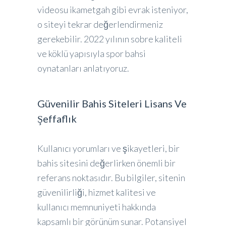
videosu ikametgah gibi evrak isteniyor,
o siteyi tekrar değerlendirmeniz
gerekebilir. 2022 yılının sobre kaliteli
ve köklü yapısıyla spor bahsi
oynatanları anlatıyoruz.
Güvenilir Bahis Siteleri Lisans Ve
Şeffaflık
Kullanıcı yorumları ve şikayetleri, bir
bahis sitesini değerlirken önemli bir
referans noktasıdır. Bu bilgiler, sitenin
güvenilirliği, hizmet kalitesi ve
kullanıcı memnuniyeti hakkında
kapsamlı bir görünüm sunar. Potansiyel