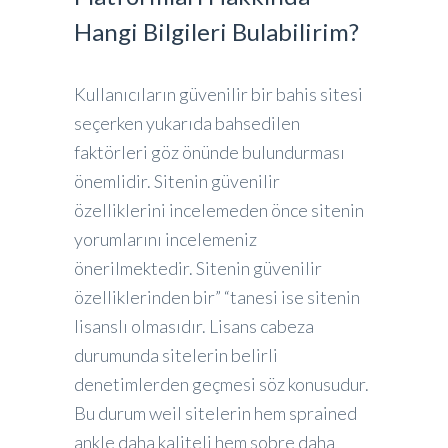
Hangi Bilgileri Bulabilirim?
Kullanıcıların güvenilir bir bahis sitesi
seçerken yukarıda bahsedilen
faktörleri göz önünde bulundurması
önemlidir. Sitenin güvenilir
özelliklerini incelemeden önce sitenin
yorumlarını incelemeniz
önerilmektedir. Sitenin güvenilir
özelliklerinden bir” “tanesi ise sitenin
lisanslı olmasıdır. Lisans cabeza
durumunda sitelerin belirli
denetimlerden geçmesi söz konusudur.
Bu durum weil sitelerin hem sprained
ankle daha kaliteli hem sobre daha