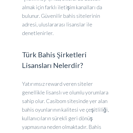
almak için farklı iletişim kanalları da
bulunur. Güvenilir bahis sitelerinin
adresi, uluslararası lisanslar ile
denetlenirler.
Türk Bahis Şirketleri
Lisansları Nelerdir?
Yatırımsız reward veren siteler
genellikle lisanslı ve olumlu yorumlara
sahip olur. Casibom sitesinde yer alan
bahis oyunlarının kalitesi ve çeşitliliği,
kullanıcıların sürekli geri dönüş
yapmasına neden olmaktadır. Bahis