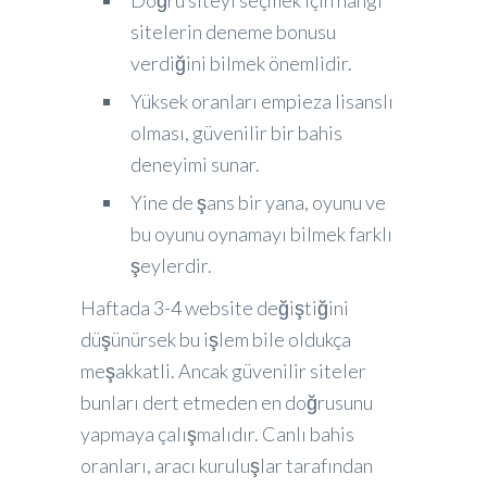
sitelerin deneme bonusu
verdiğini bilmek önemlidir.
Yüksek oranları empieza lisanslı
olması, güvenilir bir bahis
deneyimi sunar.
Yine de şans bir yana, oyunu ve
bu oyunu oynamayı bilmek farklı
şeylerdir.
Haftada 3-4 website değiştiğini
düşünürsek bu işlem bile oldukça
meşakkatli. Ancak güvenilir siteler
bunları dert etmeden en doğrusunu
yapmaya çalışmalıdır. Canlı bahis
oranları, aracı kuruluşlar tarafından