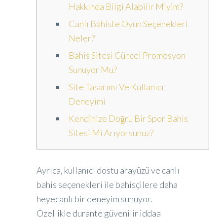
Hakkında Bilgi Alabilir Miyim?
Canlı Bahiste Oyun Seçenekleri
Neler?
Bahis Sitesi Güncel Promosyon
Sunuyor Mu?
Site Tasarımı Ve Kullanıcı
Deneyimi
Kendinize Doğru Bir Spor Bahis
Sitesi Mi Arıyorsunuz?
Ayrıca, kullanıcı dostu arayüzü ve canlı
bahis seçenekleri ile bahisçilere daha
heyecanlı bir deneyim sunuyor.
Özellikle durante güvenilir iddaa