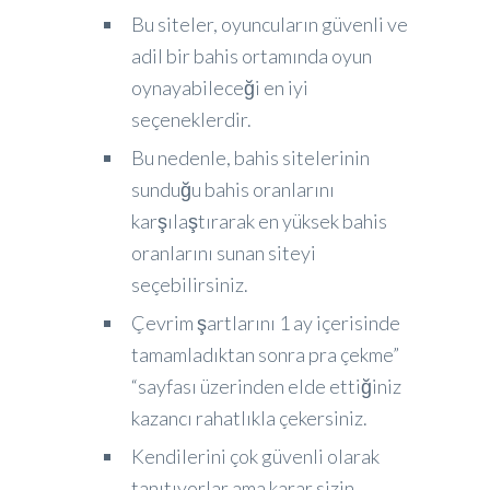
Bu siteler, oyuncuların güvenli ve
adil bir bahis ortamında oyun
oynayabileceği en iyi
seçeneklerdir.
Bu nedenle, bahis sitelerinin
sunduğu bahis oranlarını
karşılaştırarak en yüksek bahis
oranlarını sunan siteyi
seçebilirsiniz.
Çevrim şartlarını 1 ay içerisinde
tamamladıktan sonra pra çekme”
“sayfası üzerinden elde ettiğiniz
kazancı rahatlıkla çekersiniz.
Kendilerini çok güvenli olarak
tanıtıyorlar ama karar sizin