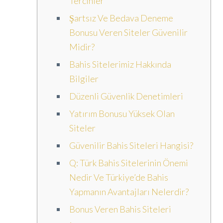
Tercihler
Şartsız Ve Bedava Deneme
Bonusu Veren Siteler Güvenilir
Midir?
Bahis Sitelerimiz Hakkında
Bilgiler
Düzenli Güvenlik Denetimleri
Yatırım Bonusu Yüksek Olan
Siteler
Güvenilir Bahis Siteleri Hangisi?
Q: Türk Bahis Sitelerinin Önemi
Nedir Ve Türkiye’de Bahis
Yapmanın Avantajları Nelerdir?
Bonus Veren Bahis Siteleri