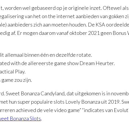
lt, worden wel gebaseerd op je originele inzet. Oftewel als 
egalisering van het on the internet aanbieden van gokken 
gale) aanbieders zich aan moeten houden. De KSA oordeelde
lledig af. Er mogen daarom vanaf oktober 2021 geen Bonus
dit allemaal binnen één en dezelfde rotate.
iated with de allereerste game show Dream Heurter.
ctical Play.
 game zou zijn.
rd. Sweet Bonanza Candyland, dat uitgekomen is in november
met hun super populaire slots Lovely Bonanza uit 2019. S
rreren achieved de vele video game” “indicates van Evolut
eet Bonanza Slots
.