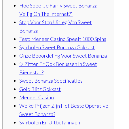
Hoe Speel Je Fairly Sweet Bonanza
Veilig On The Internet?”
Stap Voor Stap Uitleg Van Sweet
Bonanza
Test: Meneer Casino Speelt 1000 Spins
Symbolen Sweet Bonanza Gokkast
Onze Beoordeling Voor Sweet Bonanza
✨ Zitten Er Ook Bonussen In Sweet
Bienestar?
Sweet Bonanza Specificaties
Gold Blitz Gokkast
Meneer Casino
Welke Prijzen Zijn Het Beste Operative
Sweet Bonanza?
Symbolen En Uitbetalingen