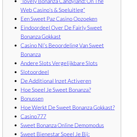
“lovely Bonanza Candyland: On The
Web Casino’s & Speluitleg”
Een Sweet Paz Casino Opzoeken
Eindoordeel Over De Fairly Sweet
Bonanza Gokkast
Casino Nl’s Beoordeling Van Sweet
Bonanza
Andere Slots Vergelijkbare Slots
Slotoordeel
De Additional Inzet Activeren
Hoe Speel Je Sweet Bonanza?
Bonussen
Hoe Werkt De Sweet Bonanza Gokkast?
Casino777
Sweet Bonanza Online Demomodus
Sweet Bienestar Speel Je Bij: