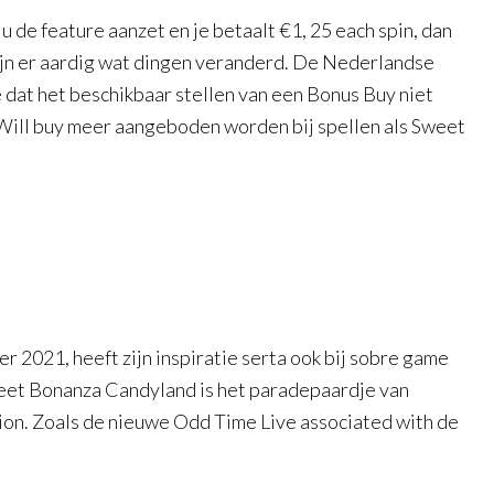
u de feature aanzet en je betaalt €1, 25 each spin, dan
zijn er aardig wat dingen veranderd. De Nederlandse
 dat het beschikbaar stellen van een Bonus Buy niet
 Will buy meer aangeboden worden bij spellen als Sweet
 2021, heeft zijn inspiratie serta ook bij sobre game
weet Bonanza Candyland is het paradepaardje van
ion. Zoals de nieuwe Odd Time Live associated with de