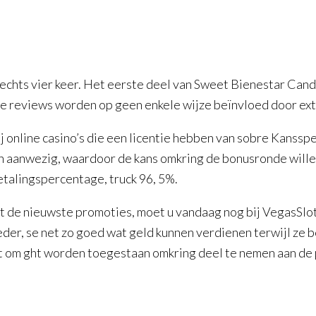
slechts vier keer. Het eerste deel van Sweet Bienestar Cand
nze reviews worden op geen enkele wijze beïnvloed door ext
j online casino’s die een licentie hebben van sobre Kansspe
en aanwezig, waardoor de kans omkring de bonusronde wille
etalingspercentage, truck 96, 5%.
ot de nieuwste promoties, moet u vandaag nog bij VegasSl
ieder, se net zo goed wat geld kunnen verdienen terwijl ze b
unt om ght worden toegestaan omkring deel te nemen aan de