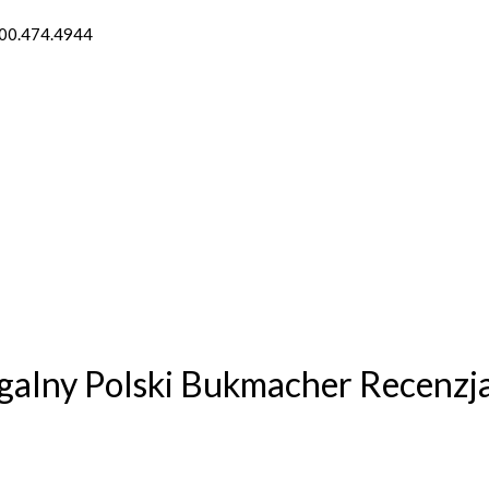
800.474.4944
HOME
SERVICES
OUR FLEET
ABOUT US
On-line Oficjalna Strona Totolo
Legalny Polski Bukmacher Recenzj