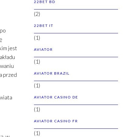
22BET BD
(2)
22BET IT
 po
(1)
ę
kim jest
AVIATOR
zakładu
(1)
owaniu
AVIATOR BRAZIL
ia przed
(1)
wiata
AVIATOR CASINO DE
(1)
AVIATOR CASINO FR
(1)
ra, w