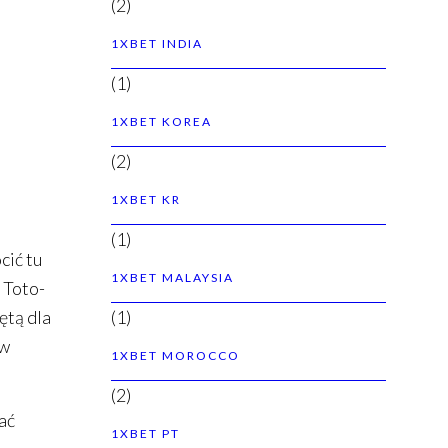
(2)
1XBET INDIA
(1)
1XBET KOREA
(2)
1XBET KR
(1)
cić tu
1XBET MALAYSIA
 Toto-
ętą dla
(1)
 w
1XBET MOROCCO
(2)
ać
1XBET PT