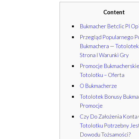
Content
Bukmacher Betclic Pl Op
Przegląd Popularnego P
Bukmachera — Totolotek:
Strona I Warunki Gry
Promocje Bukmacherski
Totolotku – Oferta
O Bukmacherze
Totolotek Bonusy Bukmac
Promocje
Czy Do Założenia Konta
Totolotku Potrzebny Jes
Dowodu Tożsamości?