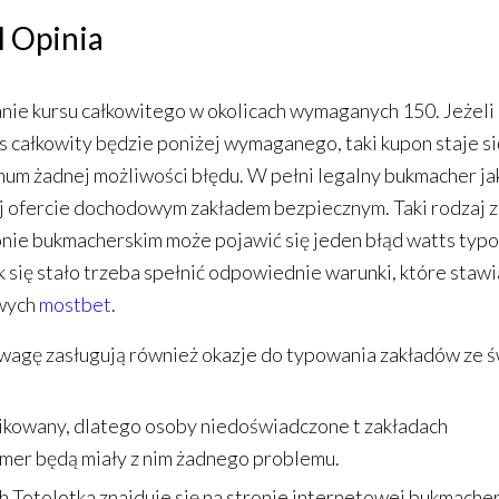
l Opinia
lanie kursu całkowitego w okolicach wymaganych 150. Jeżeli
 całkowity będzie poniżej wymaganego, taki kupon staje si
mum żadnej możliwości błędu. W pełni legalny bukmacher ja
j ofercie dochodowym zakładem bezpiecznym. Taki rodzaj 
ponie bukmacherskim może pojawić się jeden błąd watts typ
 się stało trzeba spełnić odpowiednie warunki, które staw
owych
mostbet
.
wagę zasługują również okazje do typowania zakładów ze ś
likowany, dlatego osoby niedoświadczone t zakładach
mer będą miały z nim żadnego problemu.
ch Totolotka znajduje się na stronie internetowej bukmache