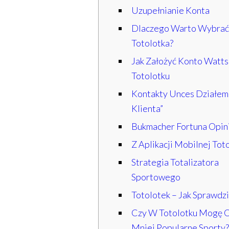
Uzupełnianie Konta
Dlaczego Warto Wybrać
Totolotka?
Jak Założyć Konto Watts
Totolotku
Kontakty Unces Działem
Klienta”
Bukmacher Fortuna Opin
Z Aplikacji Mobilnej Tot
Strategia Totalizatora
Sportowego
Totolotek – Jak Sprawdz
Czy W Totolotku Mogę 
Mniej Popularne Sporty?