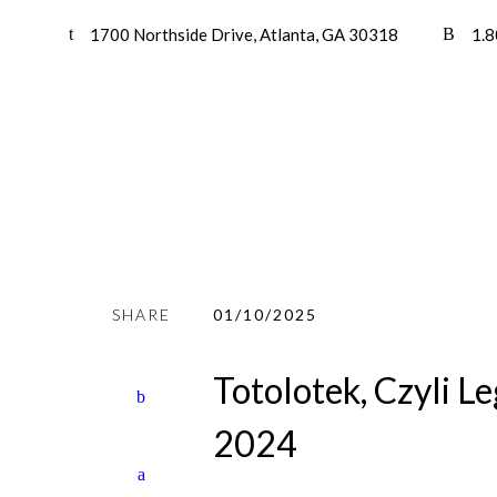
1700 Northside Drive, Atlanta, GA 30318
1.
Totolotek Zakłady Sportowe 
SHARE
01/10/2025
Totolotek, Czyli 
2024