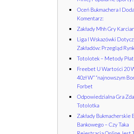
Oceń Bukmachera I Doda
Komentarz:
Zakłady Mhh Gry Karcia
Liga I Wskazówki Dotyc
Zakładów: Przegląd Ryn
Totolotek – Metody Płat
Freebet U Wartości 20 
40zł W” “najnowszym Bo
Forbet
Odpowiedzialna Gra Zd
Totolotka
Zakłady Bukmacherskie 
Bankowego – Czy Taka
Rejestracja Online Jest