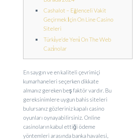
Cashalot – Eğlenceli Vakit
Geçirmek İçin On Line Casino
Siteleri
Türki̇ye’de Yeni̇ On The Web
Cazi̇nolar
En saygın ve en kaliteli çevrimiçi
kumarhaneleri seçerken dikkate
almanız gereken beş faktör vardır. Bu
gereksinimlere uygun bahis siteleri
bulursanız gözleriniz kapalı casino
oyunları oynayabilirsiniz. Online
casinoların kabul ettiği ödeme
yöntemleri arasında banka havalesi,