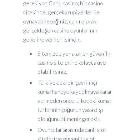
gerekiyor. Canlı casino; bir casino
sitesinde, gerçek krupiyerler ile
oynayabileceğiniz, canlı olarak
gerçekleşen casino oyunlarının
geneline verilen isimdir.
Sitemizde yer alan en güvenilir
casino sitelerine kolayca üye
olabilirsiniz.
Türkiye’deki bir çevrimiçi
kumarhaneye kaydolmaya karar
vermeden önce, ülkedeki kumar
türlerinin çoğunun yasa dışı
olduğunu bilmeniz gerekir.
Oyuncular arasında canlı slot
siteleri ve güvenilir slot