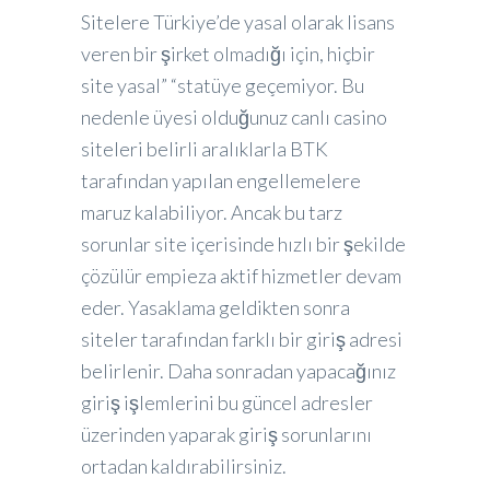
Sitelere Türkiye’de yasal olarak lisans
veren bir şirket olmadığı için, hiçbir
site yasal” “statüye geçemiyor. Bu
nedenle üyesi olduğunuz canlı casino
siteleri belirli aralıklarla BTK
tarafından yapılan engellemelere
maruz kalabiliyor. Ancak bu tarz
sorunlar site içerisinde hızlı bir şekilde
çözülür empieza aktif hizmetler devam
eder. Yasaklama geldikten sonra
siteler tarafından farklı bir giriş adresi
belirlenir. Daha sonradan yapacağınız
giriş işlemlerini bu güncel adresler
üzerinden yaparak giriş sorunlarını
ortadan kaldırabilirsiniz.