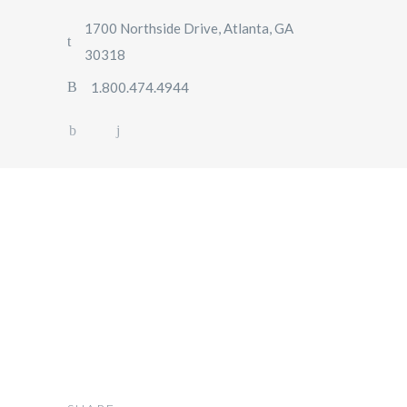
1700 Northside Drive, Atlanta, GA
30318
1.800.474.4944
Türkiye'nin 2024 Sobre
İyi Ve Sobre Güvenilir Slot
Siteleri Listesi