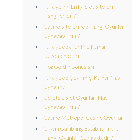
Türkiye’nin En Iyi Slot Siteleri
Hangileridir?
Casino Sitelerinde Hangi Oyunları
Oynayabilirim?
Türkiye’deki Online Kumar
Düzenlemeleri
Hoş Geldin Bonusları
Türkiye’de Çevrimiçi Kumar Nasıl
Oynanır?
Ücretsiz Slot Oyunları Nasıl
Oynayabilirim?
Casino Metropol Casino Oyunları
Onwin Gambling Establishment
Hangi Oyunları Sunmaktadır?