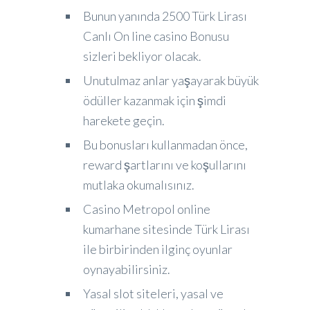
Bunun yanında 2500 Türk Lirası
Canlı On line casino Bonusu
sizleri bekliyor olacak.
Unutulmaz anlar yaşayarak büyük
ödüller kazanmak için şimdi
harekete geçin.
Bu bonusları kullanmadan önce,
reward şartlarını ve koşullarını
mutlaka okumalısınız.
Casino Metropol online
kumarhane sitesinde Türk Lirası
ile birbirinden ilginç oyunlar
oynayabilirsiniz.
Yasal slot siteleri, yasal ve