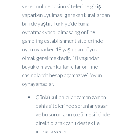
veren online casino sitelerine giriş
yaparken uyulması gereken kurallardan
biri de yaştır. Türkiye’de kumar
oynatmak yasal olmasa ag online
gambling establishment sitelerinde
oyun oynarken 18 yaşından büyük
olmak gerekmektedir. 18 yaşından
büyük olmayan kullanıcılar on-line
casinolarda hesap açamaz ve” “oyun
oynayamazlar.
Çünkü kullanıcılar zaman zaman
bahis sitelerinde sorunlar yaşar
ve bu sorunların çözülmesi içinde
direkt olarak canlı destek ile
irtibata geçer.