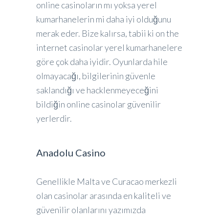
online casinoların mı yoksa yerel
kumarhanelerin mi daha iyi olduğunu
merak eder. Bize kalırsa, tabii ki on the
internet casinolar yerel kumarhanelere
göre çok daha iyidir. Oyunlarda hile
olmayacağı, bilgilerinin güvenle
saklandığı ve hacklenmeyeceğini
bildiğin online casinolar güvenilir
yerlerdir.
Anadolu Casino
Genellikle Malta ve Curacao merkezli
olan casinolar arasında en kaliteli ve
güvenilir olanlarını yazımızda