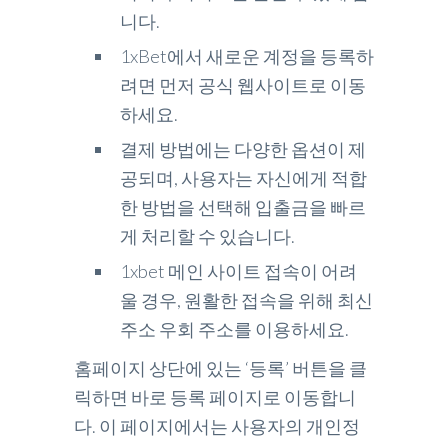
니다.
1xBet에서 새로운 계정을 등록하
려면 먼저 공식 웹사이트로 이동
하세요.
결제 방법에는 다양한 옵션이 제
공되며, 사용자는 자신에게 적합
한 방법을 선택해 입출금을 빠르
게 처리할 수 있습니다.
1xbet 메인 사이트 접속이 어려
울 경우, 원활한 접속을 위해 최신
주소 우회 주소를 이용하세요.
홈페이지 상단에 있는 ‘등록’ 버튼을 클
릭하면 바로 등록 페이지로 이동합니
다. 이 페이지에서는 사용자의 개인정