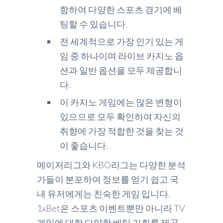
함하여 다양한 스포츠 경기에 베
팅할 수 있습니다.
전 세계적으로 가장 인기 있는 게
임 중 하나이며 라이브 카지노 옵
션과 일반 옵션을 모두 제공합니
다.
이 카지노 게임에는 많은 변형이
있으므로 모두 확인하여 자신의
취향에 가장 적합한 것을 찾는 것
이 좋습니다.
메이저리그와 KBO리그는 다양한 분석
가들이 분포하여 정보를 얻기 쉽고 국
내 유저에게는 친숙한 게임 입니다.
1xBet은 스포츠 이벤트뿐만 아니라 TV
게임에 대한 다양한 베팅 기회를 제공