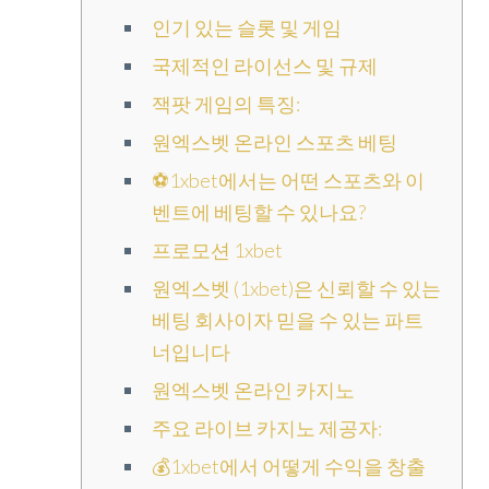
인기 있는 슬롯 및 게임
국제적인 라이선스 및 규제
잭팟 게임의 특징:
원엑스벳 온라인 스포츠 베팅
⚽1xbet에서는 어떤 스포츠와 이
벤트에 베팅할 수 있나요?
프로모션 1xbet
원엑스벳 (1xbet)은 신뢰할 수 있는
베팅 회사이자 믿을 수 있는 파트
너입니다
원엑스벳 온라인 카지노
주요 라이브 카지노 제공자:
💰1xbet에서 어떻게 수익을 창출