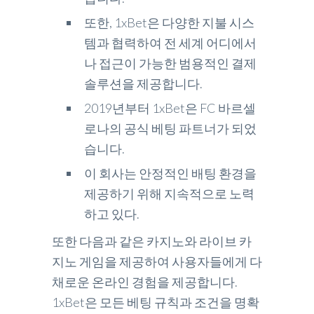
또한, 1xBet은 다양한 지불 시스
템과 협력하여 전 세계 어디에서
나 접근이 가능한 범용적인 결제
솔루션을 제공합니다.
2019년부터 1xBet은 FC 바르셀
로나의 공식 베팅 파트너가 되었
습니다.
이 회사는 안정적인 배팅 환경을
제공하기 위해 지속적으로 노력
하고 있다.
또한 다음과 같은 카지노와 라이브 카
지노 게임을 제공하여 사용자들에게 다
채로운 온라인 경험을 제공합니다.
1xBet은 모든 베팅 규칙과 조건을 명확