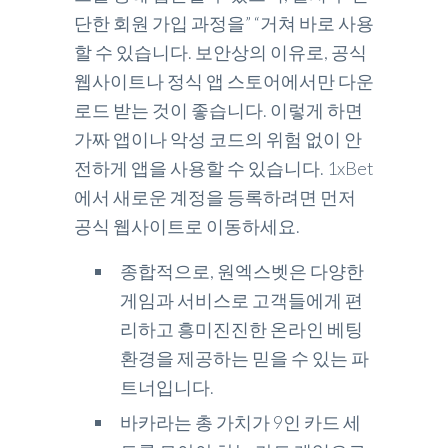
단한 회원 가입 과정을” “거쳐 바로 사용
할 수 있습니다. 보안상의 이유로, 공식
웹사이트나 정식 앱 스토어에서만 다운
로드 받는 것이 좋습니다. 이렇게 하면
가짜 앱이나 악성 코드의 위험 없이 안
전하게 앱을 사용할 수 있습니다. 1xBet
에서 새로운 계정을 등록하려면 먼저
공식 웹사이트로 이동하세요.
종합적으로, 원엑스벳은 다양한
게임과 서비스로 고객들에게 편
리하고 흥미진진한 온라인 베팅
환경을 제공하는 믿을 수 있는 파
트너입니다.
바카라는 총 가치가 9인 카드 세