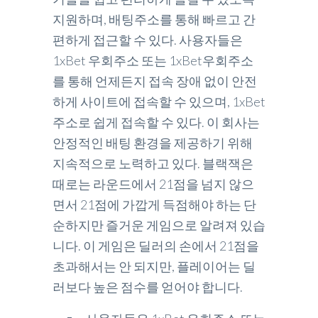
지원하며, 배팅주소를 통해 빠르고 간
편하게 접근할 수 있다. 사용자들은
1xBet 우회주소 또는 1xBet우회주소
를 통해 언제든지 접속 장애 없이 안전
하게 사이트에 접속할 수 있으며, 1xBet
주소로 쉽게 접속할 수 있다. 이 회사는
안정적인 배팅 환경을 제공하기 위해
지속적으로 노력하고 있다. 블랙잭은
때로는 라운드에서 21점을 넘지 않으
면서 21점에 가깝게 득점해야 하는 단
순하지만 즐거운 게임으로 알려져 있습
니다. 이 게임은 딜러의 손에서 21점을
초과해서는 안 되지만, 플레이어는 딜
러보다 높은 점수를 얻어야 합니다.