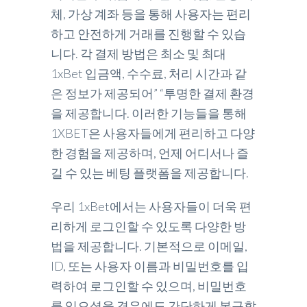
체, 가상 계좌 등을 통해 사용자는 편리
하고 안전하게 거래를 진행할 수 있습
니다. 각 결제 방법은 최소 및 최대
1xBet 입금액, 수수료, 처리 시간과 같
은 정보가 제공되어” “투명한 결제 환경
을 제공합니다. 이러한 기능들을 통해
1XBET은 사용자들에게 편리하고 다양
한 경험을 제공하며, 언제 어디서나 즐
길 수 있는 베팅 플랫폼을 제공합니다.
우리 1xBet에서는 사용자들이 더욱 편
리하게 로그인할 수 있도록 다양한 방
법을 제공합니다. 기본적으로 이메일,
ID, 또는 사용자 이름과 비밀번호를 입
력하여 로그인할 수 있으며, 비밀번호
를 잊으셨을 경우에도 간단하게 복구할