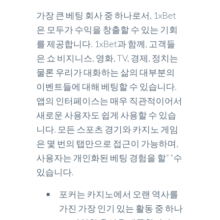
가장 큰 베팅 회사 중 하나로서, 1xBet
은 모두가 수익을 창출할 수 있는 기회
를 제공합니다. 1xBet과 함께, 고객들
은 쇼 비지니스, 영화, TV, 경제, 정치는
물론 우리가 대화하는 삶의 대부분의
이벤트들에 대해 베팅할 수 있습니다.
앱의 인터페이스는 매우 직관적이어서
새로운 사용자도 쉽게 사용할 수 있습
니다. 모든 스포츠 경기와 카지노 게임
은 몇 번의 탭만으로 접근이 가능하며,
사용자는 개인화된 베팅 경험을 할” “수
있습니다.
포커는 카지노에서 오랜 역사를
가진 가장 인기 있는 활동 중 하나