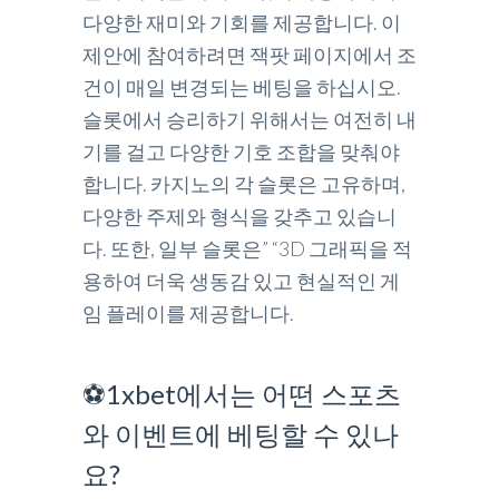
다양한 재미와 기회를 제공합니다. 이
제안에 참여하려면 잭팟 페이지에서 조
건이 매일 변경되는 베팅을 하십시오.
슬롯에서 승리하기 위해서는 여전히 내
기를 걸고 다양한 기호 조합을 맞춰야
합니다. 카지노의 각 슬롯은 고유하며,
다양한 주제와 형식을 갖추고 있습니
다. 또한, 일부 슬롯은” “3D 그래픽을 적
용하여 더욱 생동감 있고 현실적인 게
임 플레이를 제공합니다.
⚽1xbet에서는 어떤 스포츠
와 이벤트에 베팅할 수 있나
요?