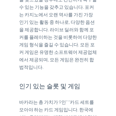
수 있는 기능을 갖추고 있습니다. 포커
는 카지노에서 오랜 역사를 가진 가장
인기 있는 활동 중 하나로, 다양한 옵션
을 제공합니다. 라이브 딜러와 함께 포
커를 플레이하는 것을 비롯하여 다양한
게임 형식을 즐길 수 있습니다. 모든 포
커 게임은 유명한 소프트웨어 제공업체
에서 제공되며, 모든 게임은 완전히 합
법적입니다.
인기 있는 슬롯 및 게임
바카라는 총 가치가 9인” “카드 세트를
모아야 하는 카드 게임입니다. 한국에