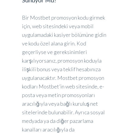
Bir Mostbet promosyon kodu girmek
için, web sitesindeki veya mobil
uygulamadaki kasiyer bölümüne gidin
ve kodu özel alana girin. Kod
geçerliyse ve gereksinimleri
karşılıyorsanız, promosyon koduyla
ilişkili bonus veya teklif hesabınıza
uygulanacaktır. Mostbet promosyon
kodları Mostbet’in web sitesinde, e-
posta veya metin promosyonları
aracılığıyla veya bağlı kuruluş net
sitelerinde bulunabilir. Ayrıca sosyal
medyada ya da diğer pazarlama
kanalları aracılığıyla da