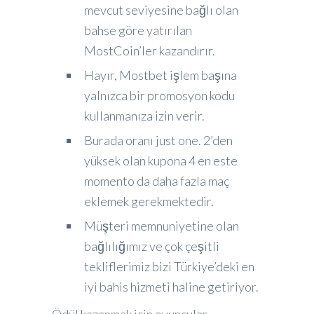
mevcut seviyesine bağlı olan
bahse göre yatırılan
MostCoin’ler kazandırır.
Hayır, Mostbet işlem başına
yalnızca bir promosyon kodu
kullanmanıza izin verir.
Burada oranı just one. 2’den
yüksek olan kupona 4 en este
momento da daha fazla maç
eklemek gerekmektedir.
Müşteri memnuniyetine olan
bağlılığımız ve çok çeşitli
tekliflerimiz bizi Türkiye’deki en
iyi bahis hizmeti haline getiriyor.
Ödül kazanmak için oyuncular