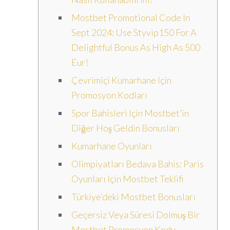
Mostbet Promotional Code In
Sept 2024: Use Styvip150 For A
Delightful Bonus As High As 500
Eur!
Çevrimiçi Kumarhane Için
Promosyon Kodları
Spor Bahisleri Için Mostbet’in
Diğer Hoş Geldin Bonusları
Kumarhane Oyunları
Olimpiyatları Bedava Bahis: Paris
Oyunları Için Mostbet Teklifi
Türkiye’deki Mostbet Bonusları
Geçersiz Veya Süresi Dolmuş Bir
Mostbet Promosyon Kodu