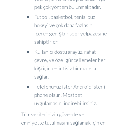
pek çok yöntem bulunmaktadır.
Futbol, ​​basketbol, ​​tenis, buz
hokeyi ve çok daha fazlasını
içeren geniş bir spor yelpazesine
sahiptirler.
Kullanıcı dostu arayüz, rahat
çevre, ve özel güncellemeler her
kişi için kesintisiz bir macera
sağlar.
Telefonunuz ister Android ister i
phone olsun, Mostbet
uygulamasını indirebilirsiniz.
Tüm verilerinizin güvende ve
emniyette tutulmasını sağlamak için en