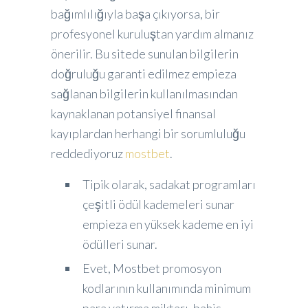
bağımlılığıyla başa çıkıyorsa, bir
profesyonel kuruluştan yardım almanız
önerilir. Bu sitede sunulan bilgilerin
doğruluğu garanti edilmez empieza
sağlanan bilgilerin kullanılmasından
kaynaklanan potansiyel finansal
kayıplardan herhangi bir sorumluluğu
reddediyoruz
mostbet
.
Tipik olarak, sadakat programları
çeşitli ödül kademeleri sunar
empieza en yüksek kademe en iyi
ödülleri sunar.
Evet, Mostbet promosyon
kodlarının kullanımında minimum
para yatırma miktarı, bahis