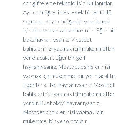
son şifreleme teknolojisini kullanırlar.
Ayrıca, müşteri destek ekibi her türlü
sorunuzu veya endişenizi yanıtlamak
için the woman zaman hazırdır. Eğer bir
boks hayranıysanız, Mostbet
bahislerinizi yapmak için mükemmel bir
yer olacaktır. Eğer bir golf
hayranıysanız, Mostbet bahislerinizi
yapmak için mükemmel bir yer olacaktır.
Eğer bir kriket hayranıysanız, Mostbet
bahislerinizi yapmak için mükemmel bir
yerdir. Buz hokeyi hayranıysanız,
Mostbet bahislerinizi yapmak için
mükemmel bir yer olacaktır.