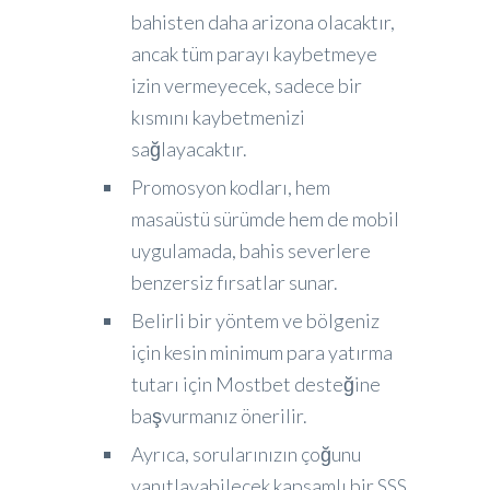
bahisten daha arizona olacaktır,
ancak tüm parayı kaybetmeye
izin vermeyecek, sadece bir
kısmını kaybetmenizi
sağlayacaktır.
Promosyon kodları, hem
masaüstü sürümde hem de mobil
uygulamada, bahis severlere
benzersiz fırsatlar sunar.
Belirli bir yöntem ve bölgeniz
için kesin minimum para yatırma
tutarı için Mostbet desteğine
başvurmanız önerilir.
Ayrıca, sorularınızın çoğunu
yanıtlayabilecek kapsamlı bir SSS