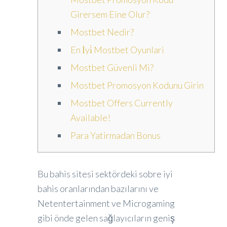
Girersem Eine Olur?
Mostbet Nedir?
En İyi̇ Mostbet Oyunlari
Mostbet Güvenli Mi?
Mostbet Promosyon Kodunu Girin
Mostbet Offers Currently
Available!
Para Yatirmadan Bonus
Bu bahis sitesi sektördeki sobre iyi
bahis oranlarından bazılarını ve
Netentertainment ve Microgaming
gibi önde gelen sağlayıcıların geniş