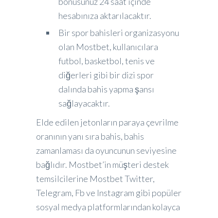
bonusunuz 24 saat içinde
hesabınıza aktarılacaktır.
Bir spor bahisleri organizasyonu
olan Mostbet, kullanıcılara
futbol, basketbol, tenis ve
diğerleri gibi bir dizi spor
dalında bahis yapma şansı
sağlayacaktır.
Elde edilen jetonların paraya çevrilme
oranının yanı sıra bahis, bahis
zamanlaması da oyuncunun seviyesine
bağlıdır. Mostbet’in müşteri destek
temsilcilerine Mostbet Twitter,
Telegram, Fb ve Instagram gibi popüler
sosyal medya platformlarından kolayca