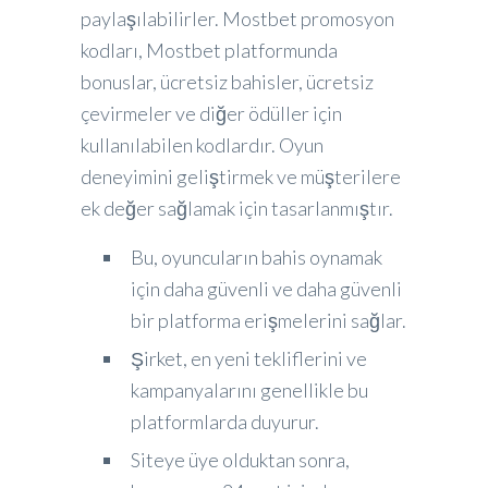
paylaşılabilirler. Mostbet promosyon
kodları, Mostbet platformunda
bonuslar, ücretsiz bahisler, ücretsiz
çevirmeler ve diğer ödüller için
kullanılabilen kodlardır. Oyun
deneyimini geliştirmek ve müşterilere
ek değer sağlamak için tasarlanmıştır.
Bu, oyuncuların bahis oynamak
için daha güvenli ve daha güvenli
bir platforma erişmelerini sağlar.
Şirket, en yeni tekliflerini ve
kampanyalarını genellikle bu
platformlarda duyurur.
Siteye üye olduktan sonra,