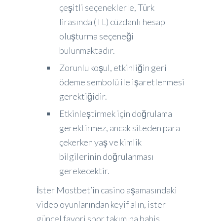
çeşitli seçeneklerle, Türk
lirasında (TL) cüzdanlı hesap
oluşturma seçeneği
bulunmaktadır.
Zorunlu koşul, etkinliğin geri
ödeme sembolü ile işaretlenmesi
gerektiğidir.
Etkinleştirmek için doğrulama
gerektirmez, ancak siteden para
çekerken yaş ve kimlik
bilgilerinin doğrulanması
gerekecektir.
İster Mostbet’in casino aşamasındaki
video oyunlarından keyif alın, ister
güncel favori spor takımına bahis