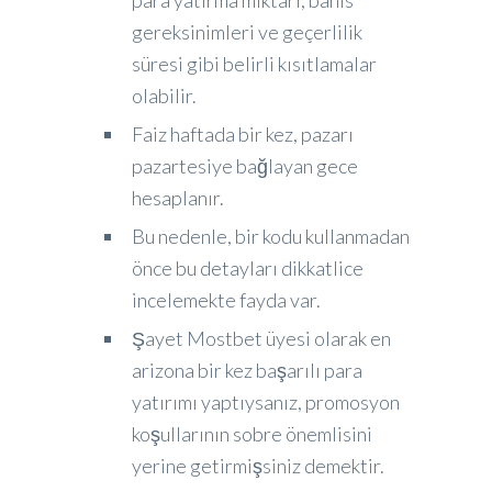
gereksinimleri ve geçerlilik
süresi gibi belirli kısıtlamalar
olabilir.
Faiz haftada bir kez, pazarı
pazartesiye bağlayan gece
hesaplanır.
Bu nedenle, bir kodu kullanmadan
önce bu detayları dikkatlice
incelemekte fayda var.
Şayet Mostbet üyesi olarak en
arizona bir kez başarılı para
yatırımı yaptıysanız, promosyon
koşullarının sobre önemlisini
yerine getirmişsiniz demektir.