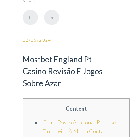
SHARE
12/15/2024
Mostbet England Pt
Casino Revisão E Jogos
Sobre Azar
Content
Como Posso Adicionar Recurso
Financeiro À Minha Conta