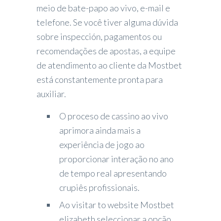
meio de bate-papo ao vivo, e-mail e
telefone. Se você tiver alguma dúvida
sobre inspección, pagamentos ou
recomendações de apostas, a equipe
de atendimento ao cliente da Mostbet
está constantemente pronta para
auxiliar.
O proceso de cassino ao vivo
aprimora ainda mais a
experiência de jogo ao
proporcionar interação no ano
de tempo real apresentando
crupiês profissionais.
Ao visitar to website Mostbet
elizabeth seleccionar a opção