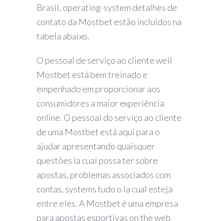
Brasil, operating-system detalhes de
contato da Mostbet estão incluídos na
tabela abaixo.
O pessoal de serviço ao cliente weil
Mostbet está bem treinado e
empenhado em proporcionar aos
consumidores a maior experiência
online. O pessoal do serviço ao cliente
de uma Mostbet está aqui para o
ajudar apresentando quaisquer
questões la cual possa ter sobre
apostas, problemas associados com
contas, systems tudo o la cual esteja
entre eles. A Mostbet é uma empresa
para apostas esportivas on the web