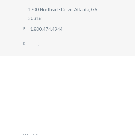
1700 Northside Drive, Atlanta, GA
30318
1.800.474.4944
Casa De Apostas Mostbet
Com Apostas Esportivas
Online