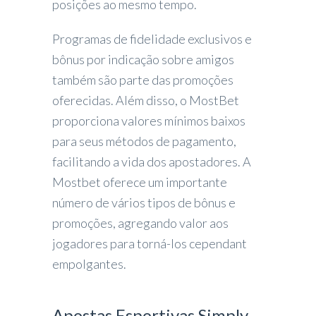
posições ao mesmo tempo.
Programas de fidelidade exclusivos e
bônus por indicação sobre amigos
também são parte das promoções
oferecidas. Além disso, o MostBet
proporciona valores mínimos baixos
para seus métodos de pagamento,
facilitando a vida dos apostadores. A
Mostbet oferece um importante
número de vários tipos de bônus e
promoções, agregando valor aos
jogadores para torná-los cependant
empolgantes.
Apostas Esportivas Simply