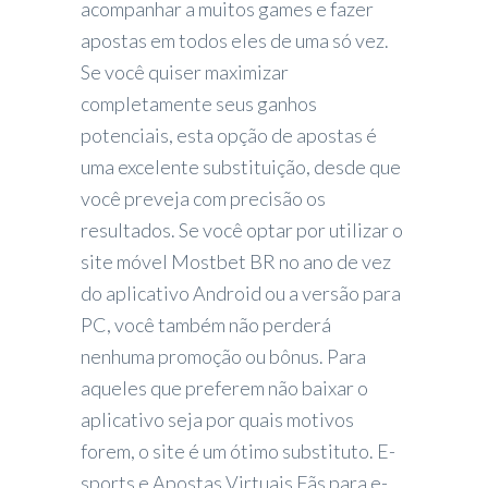
acompanhar a muitos games e fazer
apostas em todos eles de uma só vez.
Se você quiser maximizar
completamente seus ganhos
potenciais, esta opção de apostas é
uma excelente substituição, desde que
você preveja com precisão os
resultados. Se você optar por utilizar o
site móvel Mostbet BR no ano de vez
do aplicativo Android ou a versão para
PC, você também não perderá
nenhuma promoção ou bônus. Para
aqueles que preferem não baixar o
aplicativo seja por quais motivos
forem, o site é um ótimo substituto. E-
sports e Apostas Virtuais Fãs para e-