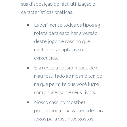
sua disposição de fácil utilização e
características práticas.
Experimente todos os tipos ag
roleta para escolher a versão
deste jogo de cassino que
melhor ze adapta às suas
exigências.
Ela reduz a possibilidade de o
mau resultado ao mesmo tempo
na que permite que você lucre
com o sucesso de seus rivais.
Nosso cassino Mostbet
proporciona uma variedade para
jogos para distintos gostos.