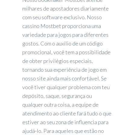
milhares de apostadores diariamente
com seu software exclusivo. Nosso
cassino Mostbet proporciona uma
variedade para jogos para diferentes
gostos. Com o auxílio de um código
promocional, você tem a possibilidade
de obter privilégios especiais,
tornando sua experiência de jogo em
nosso site ainda mais confortável. Se
você tiver qualquer problema com teu
depósito, saque, segurança ou
qualquer outra coisa, a equipe de
atendimento ao cliente fará tudo o que
estiver ao seu zona de influencia para
ajudá-lo. Para aqueles que estão no