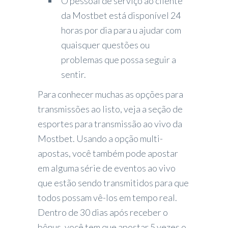
O pessoal de serviço ao cliente
da Mostbet está disponível 24
horas por dia para u ajudar com
quaisquer questões ou
problemas que possa seguir a
sentir.
Para conhecer muchas as opções para
transmissões ao listo, veja a seção de
esportes para transmissão ao vivo da
Mostbet. Usando a opção multi-
apostas, você também pode apostar
em alguma série de eventos ao vivo
que estão sendo transmitidos para que
todos possam vê-los em tempo real.
Dentro de 30 dias após receber o
bônus, você tem que apostar 5 vezes o