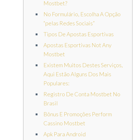
Mostbet?
No Formulário, Escolha A Opção
“pelas Redes Sociais”
Tipos De Apostas Esportivas
Apostas Esportivas Not Any
Mostbet
Existem Muitos Destes Serviços,
Aqui Estão Alguns Dos Mais
Populares:
Registro De Conta Mostbet No
Brasil
Bônus E Promoções Perform
Cassino Mostbet
Apk Para Android