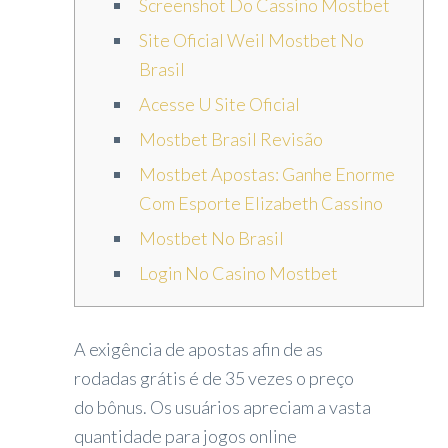
Screenshot Do Cassino Mostbet
Site Oficial Weil Mostbet No
Brasil
Acesse U Site Oficial
Mostbet Brasil Revisão
Mostbet Apostas: Ganhe Enorme
Com Esporte Elizabeth Cassino
Mostbet No Brasil
Login No Casino Mostbet
A exigência de apostas afin de as
rodadas grátis é de 35 vezes o preço
do bônus. Os usuários apreciam a vasta
quantidade para jogos online