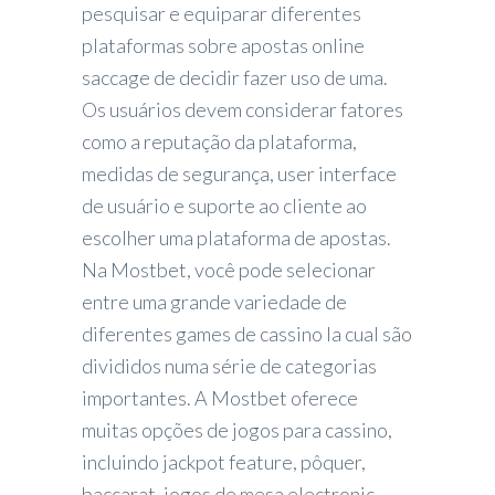
pesquisar e equiparar diferentes
plataformas sobre apostas online
saccage de decidir fazer uso de uma.
Os usuários devem considerar fatores
como a reputação da plataforma,
medidas de segurança, user interface
de usuário e suporte ao cliente ao
escolher uma plataforma de apostas.
Na Mostbet, você pode selecionar
entre uma grande variedade de
diferentes games de cassino la cual são
divididos numa série de categorias
importantes. A Mostbet oferece
muitas opções de jogos para cassino,
incluindo jackpot feature, pôquer,
baccarat, jogos de mesa electronic