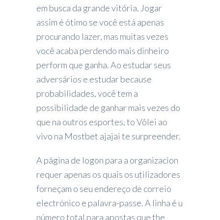
em busca da grande vitória. Jogar
assim é ótimo se você está apenas
procurando lazer, mas muitas vezes
você acaba perdendo mais dinheiro
perform que ganha. Ao estudar seus
adversários e estudar because
probabilidades, você tem a
possibilidade de ganhar mais vezes do
que na outros esportes, to Vôlei ao
vivo na Mostbet ajajai te surpreender.
A página de logon para a organizacion
requer apenas os quais os utilizadores
forneçam o seu endereço de correio
electrónico e palavra-passe. A linha é u
número total para apostas que the