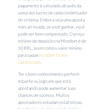
pagamento é calculado através da
soma dos lucros de cada condensador
do sistema. Embora seja uma aposta
mais arriscada, ze você ganhar, você
pode ser bem compensado. O preço
mínimo de depósito na Mostbet é de
50 BRL, assim como u valor mínimo
para saque
mostbet-brasil-
cassino.com
.
Ter o bom conhecimento perform
esporte ou jogo em que está
apostando pode aumentar suas
chances de sucesso. Muitos
apostadores estudam estatísticas,