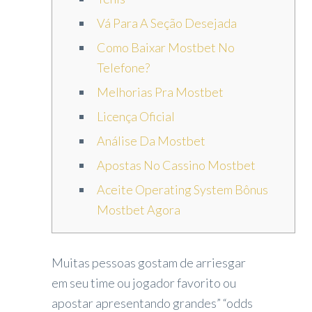
Vá Para A Seção Desejada
Como Baixar Mostbet No
Telefone?
Melhorias Pra Mostbet
Licença Oficial
Análise Da Mostbet
Apostas No Cassino Mostbet
Aceite Operating System Bônus
Mostbet Agora
Muitas pessoas gostam de arriesgar
em seu time ou jogador favorito ou
apostar apresentando grandes” “odds