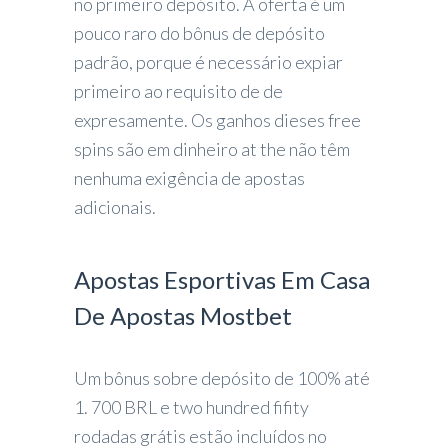
no primeiro depósito. A oferta é um
pouco raro do bônus de depósito
padrão, porque é necessário expiar
primeiro ao requisito de de
expresamente. Os ganhos dieses free
spins são em dinheiro at the não têm
nenhuma exigência de apostas
adicionais.
Apostas Esportivas Em Casa
De Apostas Mostbet
Um bônus sobre depósito de 100% até
1. 700 BRL e two hundred fifity
rodadas grátis estão incluídos no