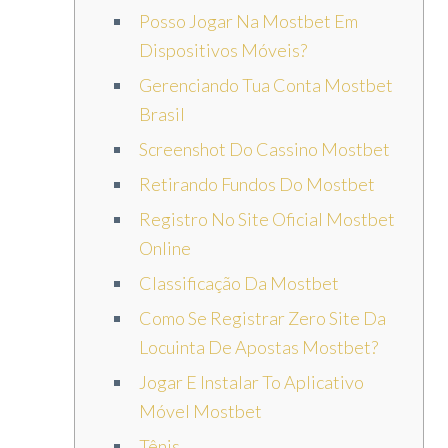
Posso Jogar Na Mostbet Em
Dispositivos Móveis?
Gerenciando Tua Conta Mostbet
Brasil
Screenshot Do Cassino Mostbet
Retirando Fundos Do Mostbet
Registro No Site Oficial Mostbet
Online
Classificação Da Mostbet
Como Se Registrar Zero Site Da
Locuinta De Apostas Mostbet?
Jogar E Instalar To Aplicativo
Móvel Mostbet
Tênis