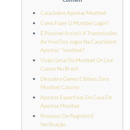
Casa Sobre Apostas Mostbet
Como Fazer U Mostbet Login?
É Possível Assistir A Transmissões
Ao Vivo Dos Jogos Na Casa Sobre
Apostas” “mostbet?
Visão Geral Do Mostbet On Line
Casino No Brasil
Descubra Games E Bônus Zero
Mostbet Cassino
Apostas Esportivas Em Casa De
Apostas Mostbet
Processo De Registro E
Verificação