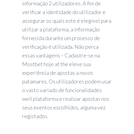
informação 2 utilizadores. A fim de
verificar a identidade do utilizador e
assegurar os quais este é elegível para
utilizar a plataforma, a informação
fornecida durante um processo de
verificação é utilizada. Não perca
essas vantagens – Cadastre-se na
Mostbet hoje at the eleve sua
experiência de apostas a novos
patamares. Os utilizadores podem usar
o vasto variado de funcionalidades
weil plataforma e realizar apostas nos
seus eventos escolhidos, alguma vez
registados.