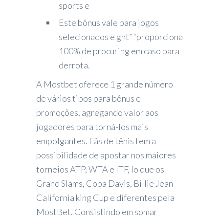
sports e
Este bônus vale para jogos
selecionados e ght” “proporciona
100% de procuring em caso para
derrota.
A Mostbet oferece 1 grande número
de vários tipos para bônus e
promoções, agregando valor aos
jogadores para torná-los mais
empolgantes. Fãs de tênis tem a
possibilidade de apostar nos maiores
torneios ATP, WTA e ITF, lo que os
Grand Slams, Copa Davis, Billie Jean
California king Cup e diferentes pela
MostBet. Consistindo em somar