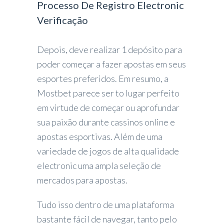
Processo De Registro Electronic
Verificação
Depois, deve realizar 1 depósito para
poder começar a fazer apostas em seus
esportes preferidos. Em resumo, a
Mostbet parece ser to lugar perfeito
em virtude de começar ou aprofundar
sua paixão durante cassinos online e
apostas esportivas. Além de uma
variedade de jogos de alta qualidade
electronic uma ampla seleção de
mercados para apostas.
Tudo isso dentro de uma plataforma
bastante fácil de navegar, tanto pelo