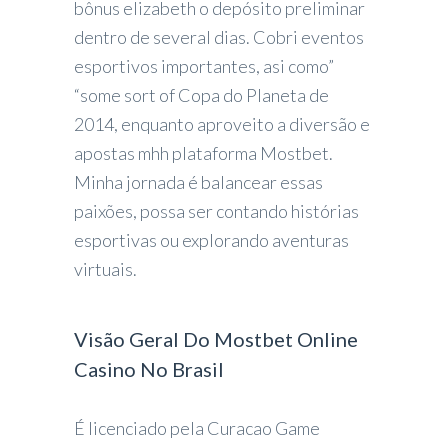
bônus elizabeth o depósito preliminar
dentro de several dias. Cobri eventos
esportivos importantes, asi como”
“some sort of Copa do Planeta de
2014, enquanto aproveito a diversão e
apostas mhh plataforma Mostbet.
Minha jornada é balancear essas
paixões, possa ser contando histórias
esportivas ou explorando aventuras
virtuais.
Visão Geral Do Mostbet Online
Casino No Brasil
É licenciado pela Curacao Game