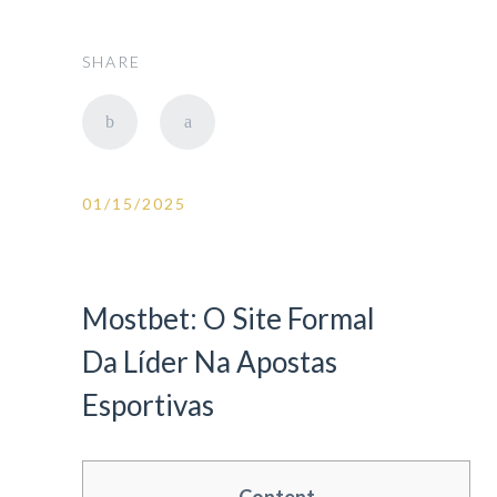
SHARE
01/15/2025
Mostbet: O Site Formal
Da Líder Na Apostas
Esportivas
Content