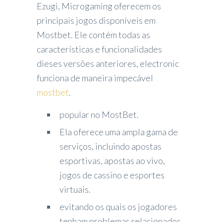
Ezugi, Microgaming oferecem os
principais jogos disponíveis em
Mostbet. Ele contém todas as
características e funcionalidades
dieses versões anteriores, electronic
funciona de maneira impecável
mostbet
.
popular no MostBet.
Ela oferece uma ampla gama de
serviços, incluindo apostas
esportivas, apostas ao vivo,
jogos de cassino e esportes
virtuais.
evitando os quais os jogadores
tenham problemas relacionados