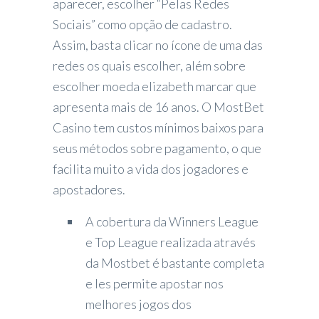
aparecer, escolher “Pelas Redes
Sociais” como opção de cadastro.
Assim, basta clicar no ícone de uma das
redes os quais escolher, além sobre
escolher moeda elizabeth marcar que
apresenta mais de 16 anos. O MostBet
Casino tem custos mínimos baixos para
seus métodos sobre pagamento, o que
facilita muito a vida dos jogadores e
apostadores.
A cobertura da Winners League
e Top League realizada através
da Mostbet é bastante completa
e les permite apostar nos
melhores jogos dos