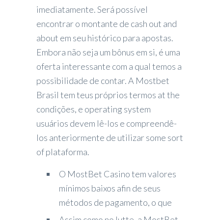
imediatamente. Será possível
encontrar o montante de cash out and
about em seu histórico para apostas.
Embora não seja um bônus em si, é uma
oferta interessante com a qual temos a
possibilidade de contar. A Mostbet
Brasil tem teus próprios termos at the
condições, e operating system
usuários devem lê-los e compreendê-
los anteriormente de utilizar some sort
of plataforma.
O MostBet Casino tem valores
mínimos baixos afin de seus
métodos de pagamento, o que
Assim como no lutte, a MostBet