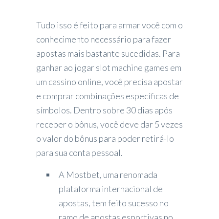
Tudo isso é feito para armar você com o
conhecimento necessário para fazer
apostas mais bastante sucedidas. Para
ganhar ao jogar slot machine games em
um cassino online, você precisa apostar
e comprar combinações específicas de
símbolos. Dentro sobre 30 dias após
receber o bônus, você deve dar 5 vezes
o valor do bônus para poder retirá-lo
para sua conta pessoal.
A Mostbet, uma renomada
plataforma internacional de
apostas, tem feito sucesso no
ramo de apostas esportivas no