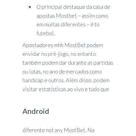
O principal destaque da casa de
apostas Mostbet – assim como
em muitas diferentes – é to
futebol.
Apostadores mhh MostBet podem
envidar no pré-jogo, no entanto
também podem dar durante as partidas
ou lutas, no ano de mercados como
handicap e outros. Além disso, podem
visitar estatísticas ao vivo e tudo que
Android
diferente not any MostBet. Na