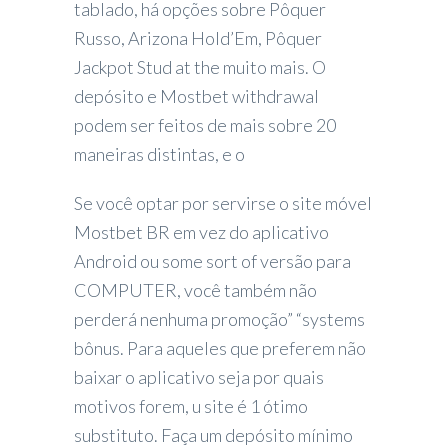
tablado, há opções sobre Pôquer
Russo, Arizona Hold’Em, Pôquer
Jackpot Stud at the muito mais. O
depósito e Mostbet withdrawal
podem ser feitos de mais sobre 20
maneiras distintas, e o
Se você optar por servirse o site móvel
Mostbet BR em vez do aplicativo
Android ou some sort of versão para
COMPUTER, você também não
perderá nenhuma promoção” “systems
bônus. Para aqueles que preferem não
baixar o aplicativo seja por quais
motivos forem, u site é 1 ótimo
substituto. Faça um depósito mínimo