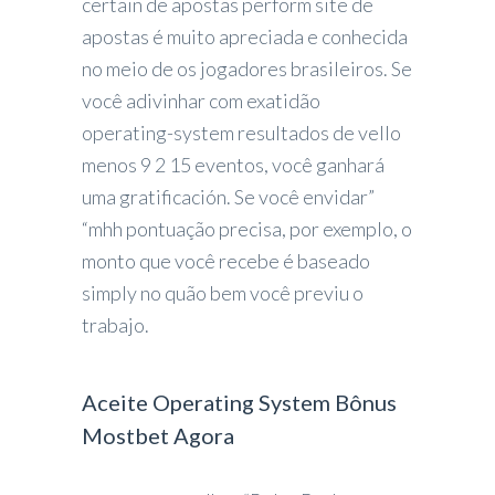
certain de apostas perform site de
apostas é muito apreciada e conhecida
no meio de os jogadores brasileiros. Se
você adivinhar com exatidão
operating-system resultados de vello
menos 9 2 15 eventos, você ganhará
uma gratificación. Se você envidar”
“mhh pontuação precisa, por exemplo, o
monto que você recebe é baseado
simply no quão bem você previu o
trabajo.
Aceite Operating System Bônus
Mostbet Agora