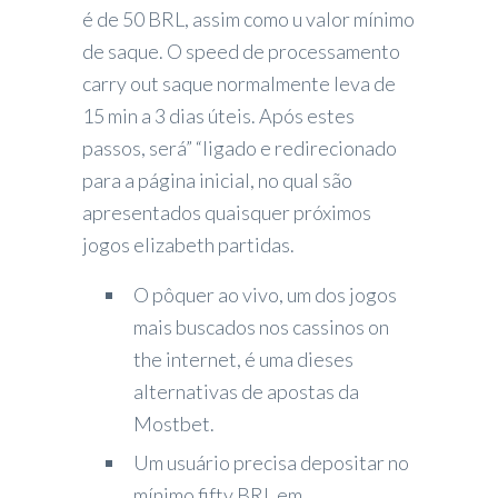
é de 50 BRL, assim como u valor mínimo
de saque. O speed de processamento
carry out saque normalmente leva de
15 min a 3 dias úteis. Após estes
passos, será” “ligado e redirecionado
para a página inicial, no qual são
apresentados quaisquer próximos
jogos elizabeth partidas.
O pôquer ao vivo, um dos jogos
mais buscados nos cassinos on
the internet, é uma dieses
alternativas de apostas da
Mostbet.
Um usuário precisa depositar no
mínimo fifty BRL em