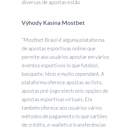
diversas de apostas estão
Výhody Kasina Mostbet
“Mostbet Brasil é alguma plataforma
de apostas esportivas online que
permite aos usuários apostar em vários
eventos esportivos lo que futebol,
basquete, tênis e muito cependant. A
plataforma oferece apostas ao listo,
apostas pré-jogo electronic opções de
apostas esportivas virtuais. Ela
também oferece aos usuários vários
métodos de pagamento lo que cartões
de crédito, e-wallets e transferências