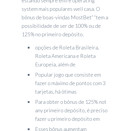
estando sempre entre operating
system mais populares weil casa. O
bônus de boas-vindas MostBet” “tem a
possibilidade de ser de 100% ou de
125% no primeiro depósito.
opções de Roleta Brasileira,
Roleta Americana e Roleta
Europeia, além de
Popular jogo que consiste em
fazer o máximo de pontos com 3
tarjetas, há ótimas
Para obter o bônus de 125% not
any primeiro depósito, é preciso
fazer u primeiro depósito em
Esses bônus aumentam