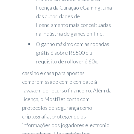
licença da Curaçao eGaming, uma
das autoridades de
licenciamento mais conceituadas
na indústria de games on-line.
O ganho máximo com as rodadas
grátis é sobre R$500 e u
requisito de rollover é 60x.
cassino e casa para apostas
compromissado com o combate à
lavagem de recurso financeiro. Além da
licença, o MostBet conta com
protocolos de segurança como
criptografia, protegendo os
informações dos jogadores electronic
apostadores. Ele também tem