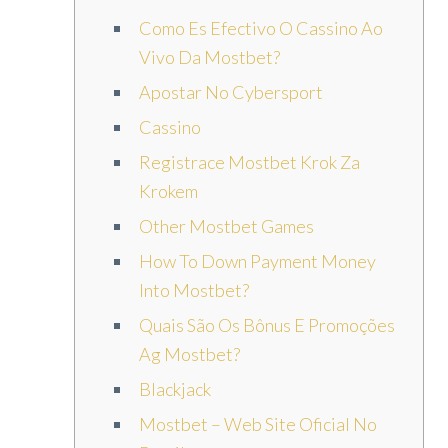
Como Es Efectivo O Cassino Ao
Vivo Da Mostbet?
Apostar No Cybersport
Cassino
Registrace Mostbet Krok Za
Krokem
Other Mostbet Games
How To Down Payment Money
Into Mostbet?
Quais São Os Bônus E Promoções
Ag Mostbet?
Blackjack
Mostbet – Web Site Oficial No