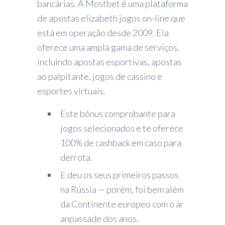
bancárias. A Mostbet é uma plataforma
de apostas elizabeth jogos on-line que
está em operação desde 2009. Ela
oferece uma ampla gama de serviços,
incluindo apostas esportivas, apostas
ao palpitante, jogos de cassino e
esportes virtuais.
Este bônus comprobante para
jogos selecionados e te oferece
100% de cashback em caso para
derrota.
E deu os seus primeiros passos
na Rússia — porém, foi bem além
da Continente europeo com o är
anpassade dos anos.