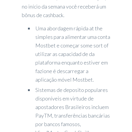
no início da semana você receberá um
bônus de cashback.
Uma abordagem rápida at the
simples para alimentar uma conta
Mostbet e começar some sort of
utilizar as capacidad de da
plataforma enquanto estiver em
fazione é descarregar a
aplicação móvel Mostbet.
Sistemas de deposito populares
disponíveis em virtude de
apostadores Brasileiros incluem
PayTM, transferências bancárias
por bancos famosos,