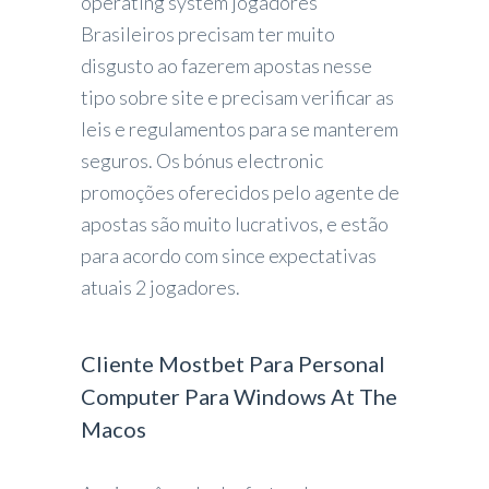
operating system jogadores
Brasileiros precisam ter muito
disgusto ao fazerem apostas nesse
tipo sobre site e precisam verificar as
leis e regulamentos para se manterem
seguros. Os bónus electronic
promoções oferecidos pelo agente de
apostas são muito lucrativos, e estão
para acordo com since expectativas
atuais 2 jogadores.
Cliente Mostbet Para Personal
Computer Para Windows At The
Macos