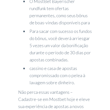
O MostBet Bayerischer
rundfunk tem ofertas
permanentes, como seus bônus
de boas-vindas disponíveis para
Para sacar com sucesso os fundos
do bônus, você deverá arriesgar
5 vezes um valor da bonificação
durante o período de 30 dias por
apostas combinadas.
cassino e casa de apostas
compromissado com o pelea à
lavagem sobre dinheiro.
Não perca essas vantagens –
Cadastre-se em Mostbet hoje e eleve
sua experiência de apostas a novos