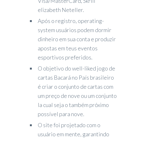
Visa/MasterCard, Skrill
elizabeth Neteller.
Após o registro, operating-
system usuários podem dormir
dinheiro em sua conta e produzir
apostas em teus eventos
esportivos preferidos.
O objetivo do well-liked jogo de
cartas Bacará no País brasileiro
é criar o conjunto de cartas com
um preço de nove ou um conjunto
la cual seja o também próximo
possível para nove.
O site foi projetado com o
usuário em mente, garantindo