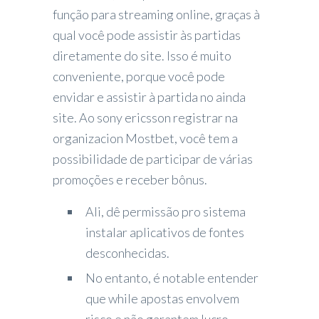
função para streaming online, graças à
qual você pode assistir às partidas
diretamente do site. Isso é muito
conveniente, porque você pode
envidar e assistir à partida no ainda
site. Ao sony ericsson registrar na
organizacion Mostbet, você tem a
possibilidade de participar de várias
promoções e receber bônus.
Ali, dê permissão pro sistema
instalar aplicativos de fontes
desconhecidas.
No entanto, é notable entender
que while apostas envolvem
risco e não garantem lucro.