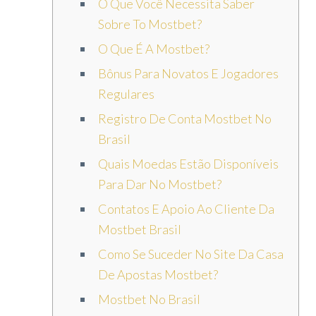
O Que Você Necessita Saber
Sobre To Mostbet?
O Que É A Mostbet?
Bônus Para Novatos E Jogadores
Regulares
Registro De Conta Mostbet No
Brasil
Quais Moedas Estão Disponíveis
Para Dar No Mostbet?
Contatos E Apoio Ao Cliente Da
Mostbet Brasil
Como Se Suceder No Site Da Casa
De Apostas Mostbet?
Mostbet No Brasil