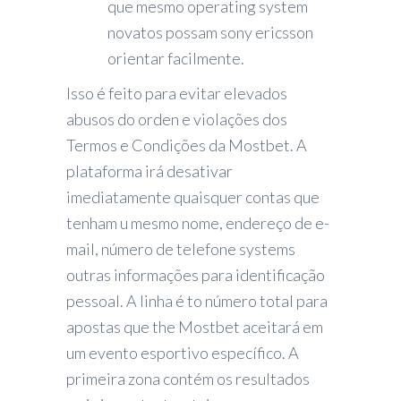
que mesmo operating system
novatos possam sony ericsson
orientar facilmente.
Isso é feito para evitar elevados
abusos do orden e violações dos
Termos e Condições da Mostbet. A
plataforma irá desativar
imediatamente quaisquer contas que
tenham u mesmo nome, endereço de e-
mail, número de telefone systems
outras informações para identificação
pessoal. A linha é to número total para
apostas que the Mostbet aceitará em
um evento esportivo específico. A
primeira zona contém os resultados