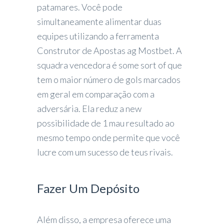
patamares. Você pode
simultaneamente alimentar duas
equipes utilizando a ferramenta
Construtor de Apostas ag Mostbet. A
squadra vencedora é some sort of que
tem o maior número de gols marcados
em geral em comparação com a
adversária. Ela reduz a new
possibilidade de 1 mau resultado ao
mesmo tempo onde permite que você
lucre com um sucesso de teus rivais.
Fazer Um Depósito
Além disso, a empresa oferece uma