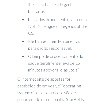
lhe mais chances de ganhar
bastante.
buscados do momento, tais como
Dota 2, League of Legends at the
CS.
Ele também tem ferramentas
para o jogo responsável,
O tempo de processamento do
saque geralmente leva de 15
minutos a several dias úteis.”
O internet site de apostas foi
estabelecido em year, e” “operating
system direitos da record são de
propriedade da companhia StarBet N.