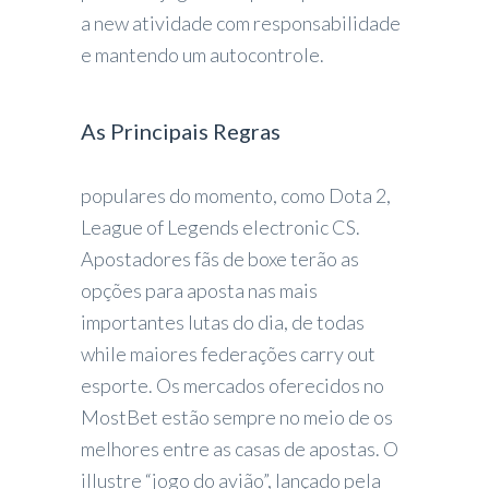
a new atividade com responsabilidade
e mantendo um autocontrole.
As Principais Regras
populares do momento, como Dota 2,
League of Legends electronic CS.
Apostadores fãs de boxe terão as
opções para aposta nas mais
importantes lutas do dia, de todas
while maiores federações carry out
esporte. Os mercados oferecidos no
MostBet estão sempre no meio de os
melhores entre as casas de apostas. O
illustre “jogo do avião”, lançado pela