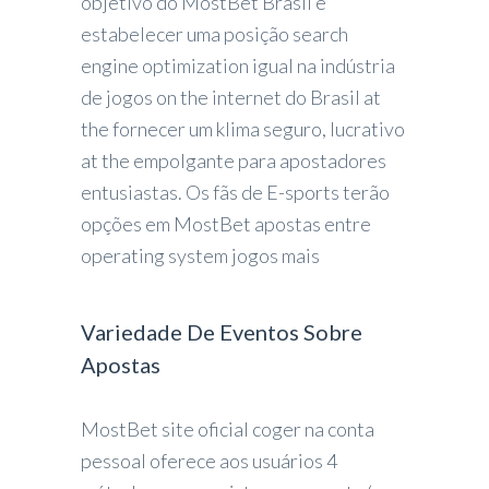
objetivo do MostBet Brasil é
estabelecer uma posição search
engine optimization igual na indústria
de jogos on the internet do Brasil at
the fornecer um klima seguro, lucrativo
at the empolgante para apostadores
entusiastas. Os fãs de E-sports terão
opções em MostBet apostas entre
operating system jogos mais
Variedade De Eventos Sobre
Apostas
MostBet site oficial coger na conta
pessoal oferece aos usuários 4