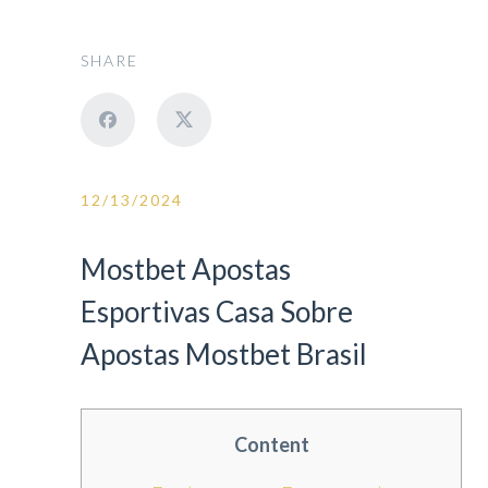
SHARE
12/13/2024
Mostbet Apostas
Esportivas Casa Sobre
Apostas Mostbet Brasil
Content