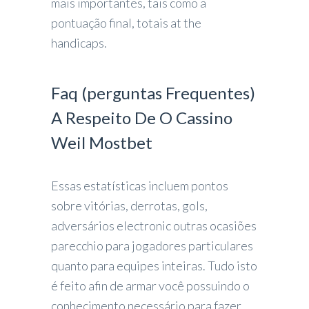
mais importantes, tais como a
pontuação final, totais at the
handicaps.
Faq (perguntas Frequentes)
A Respeito De O Cassino
Weil Mostbet
Essas estatísticas incluem pontos
sobre vitórias, derrotas, gols,
adversários electronic outras ocasiões
parecchio para jogadores particulares
quanto para equipes inteiras. Tudo isto
é feito afin de armar você possuindo o
conhecimento necessário para fazer