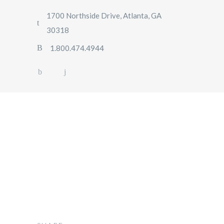
1700 Northside Drive, Atlanta, GA
30318
1.800.474.4944
Mostbet: O Site Oficial Da
Líder No Ano De Apostas
Esportivas