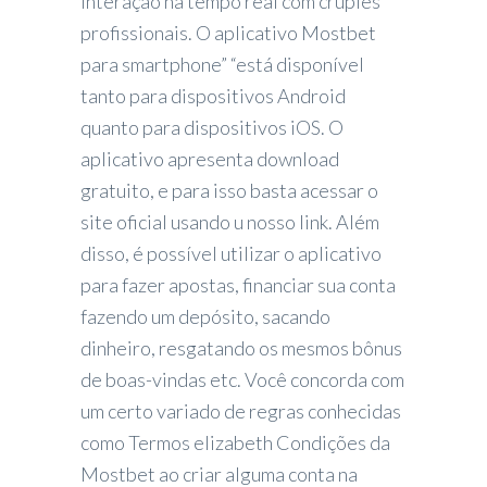
interação na tempo real com crupiês
profissionais. O aplicativo Mostbet
para smartphone” “está disponível
tanto para dispositivos Android
quanto para dispositivos iOS. O
aplicativo apresenta download
gratuito, e para isso basta acessar o
site oficial usando u nosso link. Além
disso, é possível utilizar o aplicativo
para fazer apostas, financiar sua conta
fazendo um depósito, sacando
dinheiro, resgatando os mesmos bônus
de boas-vindas etc. Você concorda com
um certo variado de regras conhecidas
como Termos elizabeth Condições da
Mostbet ao criar alguma conta na