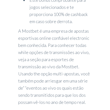
Este bônus comprobante para
jogos selecionados e te
proporciona 100% de cashback
em caso sobre derrota.
A Mostbet é uma empresa de apostas
esportivas online confiável electronic
bem conhecida. Para conhecer todas
while opções de transmissões ao vivo,
veja a seção para esportes de
transmissão ao vivo da Mostbet.
Usando the opção multi-apostas, você
também pode arriesgar em uma série
de” “eventos ao vivo os quais estão
sendo transmitidos para que los dos
possam vê-los no ano de tempo real.