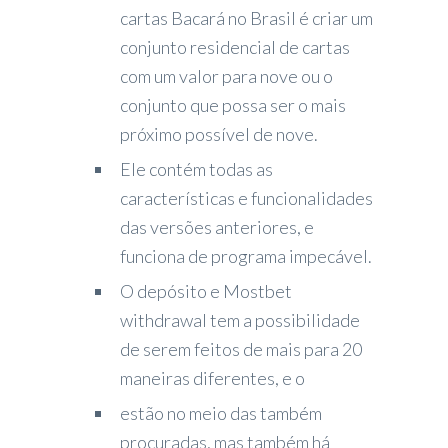
cartas Bacará no Brasil é criar um
conjunto residencial de cartas
com um valor para nove ou o
conjunto que possa ser o mais
próximo possível de nove.
Ele contém todas as
características e funcionalidades
das versões anteriores, e
funciona de programa impecável.
O depósito e Mostbet
withdrawal tem a possibilidade
de serem feitos de mais para 20
maneiras diferentes, e o
estão no meio das também
procuradas, mas também há