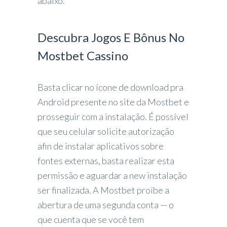
abaixo.
Descubra Jogos E Bônus No
Mostbet Cassino
Basta clicar no ícone de download pra
Android presente no site da Mostbet e
prosseguir com a instalação. É possível
que seu celular solicite autorização
afin de instalar aplicativos sobre
fontes externas, basta realizar esta
permissão e aguardar a new instalação
ser finalizada. A Mostbet proíbe a
abertura de uma segunda conta — o
que cuenta que se você tem