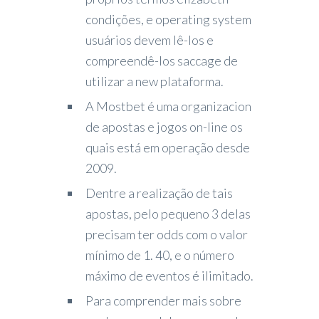
condições, e operating system
usuários devem lê-los e
compreendê-los saccage de
utilizar a new plataforma.
A Mostbet é uma organizacion
de apostas e jogos on-line os
quais está em operação desde
2009.
Dentre a realização de tais
apostas, pelo pequeno 3 delas
precisam ter odds com o valor
mínimo de 1. 40, e o número
máximo de eventos é ilimitado.
Para comprender mais sobre