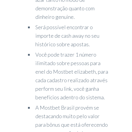
demonstração quanto com
dinheiro genuine.
Será possível encontrar o
importe de cash away no seu
histórico sobre apostas.
Você pode trazer 1 número
ilimitado sobre pessoas para
enel do Mostbet elizabeth, para
cada cadastro realizado através
perform seu link, você ganha
benefícios adentro do sistema.
A Mostbet Brasil provém se
destacando muito pelo valor
para bônus que está oferecendo