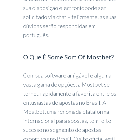
sua disposição electronic pode ser
solicitado via chat – felizmente, as suas
dúvidas serão respondidas em
português.
O Que É Some Sort Of Mostbet?
Com sua software amigável e alguma
vasta gama de opções, a Mostbet se
tornou rapidamente a favorita entre os
entusiastas de apostas no Brasil. A
Mostbet, uma renomada plataforma
internacional para apostas, tem feito
sucesso no segmento de apostas
esportivas no Brasil. O site oficial weil