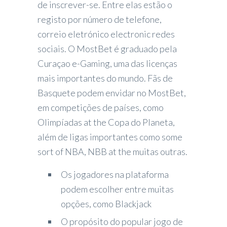
de inscrever-se. Entre elas estão o
registo por número de telefone,
correio eletrónico electronic redes
sociais. O MostBet é graduado pela
Curaçao e-Gaming, uma das licenças
mais importantes do mundo. Fãs de
Basquete podem envidar no MostBet,
em competições de países, como
Olimpíadas at the Copa do Planeta,
além de ligas importantes como some
sort of NBA, NBB at the muitas outras.
Os jogadores na plataforma
podem escolher entre muitas
opções, como Blackjack
O propósito do popular jogo de