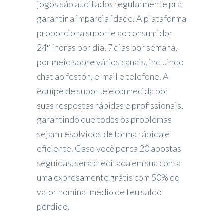
jogos são auditados regularmente pra
garantir a imparcialidade. A plataforma
proporciona suporte ao consumidor
24″ “horas por dia, 7 dias por semana,
por meio sobre vários canais, incluindo
chat ao festón, e-mail e telefone. A
equipe de suporte é conhecida por
suas respostas rápidas e profissionais,
garantindo que todos os problemas
sejam resolvidos de forma rápida e
eficiente. Caso você perca 20 apostas
seguidas, será creditada em sua conta
uma expresamente grátis com 50% do
valor nominal médio de teu saldo
perdido.