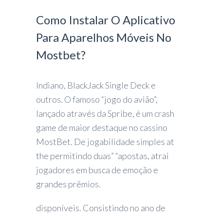
Como Instalar O Aplicativo
Para Aparelhos Móveis No
Mostbet?
Indiano, BlackJack Single Deck e
outros. O famoso “jogo do avião”,
lançado através da Spribe, é um crash
game de maior destaque no cassino
MostBet. De jogabilidade simples at
the permitindo duas” “apostas, atrai
jogadores em busca de emoção e
grandes prêmios.
disponíveis. Consistindo no ano de