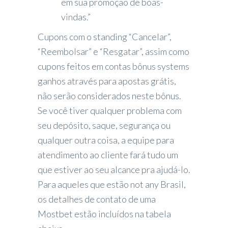
em sua promoção de boas-
vindas.”
Cupons com o standing “Cancelar”,
“Reembolsar” e “Resgatar”, assim como
cupons feitos em contas bônus systems
ganhos através para apostas grátis,
não serão considerados neste bônus.
Se você tiver qualquer problema com
seu depósito, saque, segurança ou
qualquer outra coisa, a equipe para
atendimento ao cliente fará tudo um
que estiver ao seu alcance pra ajudá-lo.
Para aqueles que estão not any Brasil,
os detalhes de contato de uma
Mostbet estão incluídos na tabela